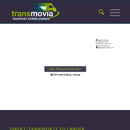
Fragen? Anrufen!
Customer Service
Mo-Sa 6:30 - 19:00 Uhr
+49 30 120 89 540
office@transmovia.com
zum Preisrechner hier
PDF Sofort-Auftrag / Anfrage
DIREKT-TRANSPORTE EU LÄNDER