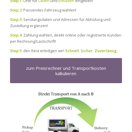
Step 1:
Orte für
Laden
und
Entladen
eingeben!
Step 2:
Passendes Fahrzeug wählen!
Step 3:
Sendungsdaten und Adressen für Abholung und
Zustellung ergänzen!
Step 4:
Zahlung wählen, direkt online oder registrierte Kunden
per Rechnung/Lastschrift!
Step 5:
den Rest erledigen wir!
Schnell. Sicher. Zuverlässig
.
zum Preisrechner und Transportkosten
kalkulieren