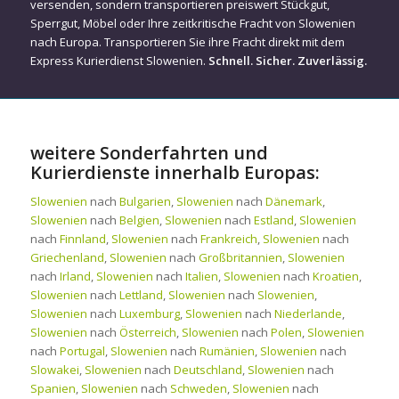
versenden, sondern transportieren preiswert Stückgut,
Sperrgut, Möbel oder Ihre zeitkritische Fracht von Slowenien
nach Europa. Transportieren Sie ihre Fracht direkt mit dem
Express Kurierdienst Slowenien.
Schnell. Sicher. Zuverlässig.
weitere Sonderfahrten und
Kurierdienste innerhalb Europas:
Slowenien
nach
Bulgarien
,
Slowenien
nach
Dänemark
,
Slowenien
nach
Belgien
,
Slowenien
nach
Estland
,
Slowenien
nach
Finnland
,
Slowenien
nach
Frankreich
,
Slowenien
nach
Griechenland
,
Slowenien
nach
Großbritannien
,
Slowenien
nach
Irland
,
Slowenien
nach
Italien
,
Slowenien
nach
Kroatien
,
Slowenien
nach
Lettland
,
Slowenien
nach
Slowenien
,
Slowenien
nach
Luxemburg
,
Slowenien
nach
Niederlande
,
Slowenien
nach
Österreich
,
Slowenien
nach
Polen
,
Slowenien
nach
Portugal
,
Slowenien
nach
Rumänien
,
Slowenien
nach
Slowakei
,
Slowenien
nach
Deutschland
,
Slowenien
nach
Spanien
,
Slowenien
nach
Schweden
,
Slowenien
nach