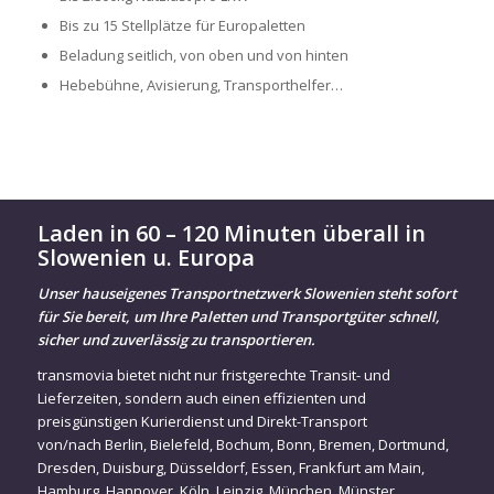
Bis zu 15 Stellplätze für Europaletten
Beladung seitlich, von oben und von hinten
Hebebühne, Avisierung, Transporthelfer…
Laden in 60 – 120 Minuten überall in
Slowenien u. Europa
Unser hauseigenes Transportnetzwerk Slowenien steht sofort
für Sie bereit, um Ihre Paletten und Transportgüter schnell,
sicher und zuverlässig zu transportieren.
transmovia bietet nicht nur fristgerechte Transit- und
Lieferzeiten, sondern auch einen effizienten und
preisgünstigen Kurierdienst und Direkt-Transport
von/nach
Berlin
,
Bielefeld
,
Bochum
,
Bonn
,
Bremen
,
Dortmund
,
Dresden
,
Duisburg
,
Düsseldorf
,
Essen
,
Frankfurt am Main
,
Hamburg
,
Hannover
,
Köln
,
Leipzig
,
München
,
Münster
,