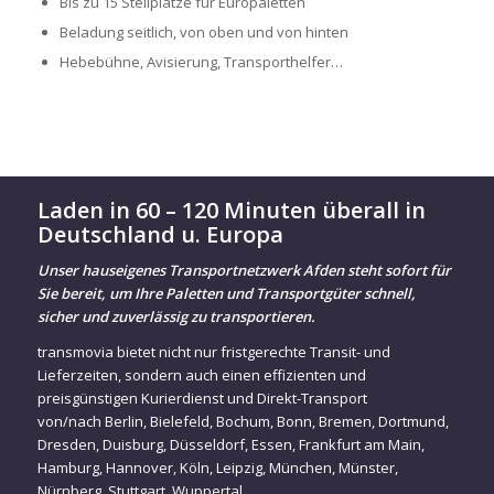
Bis zu 15 Stellplätze für Europaletten
Beladung seitlich, von oben und von hinten
Hebebühne, Avisierung, Transporthelfer…
Laden in 60 – 120 Minuten überall in
Deutschland u. Europa
Unser hauseigenes Transportnetzwerk Afden steht sofort für
Sie bereit, um Ihre Paletten und Transportgüter schnell,
sicher und zuverlässig zu transportieren.
transmovia bietet nicht nur fristgerechte Transit- und
Lieferzeiten, sondern auch einen effizienten und
preisgünstigen Kurierdienst und Direkt-Transport
von/nach
Berlin
,
Bielefeld
,
Bochum
,
Bonn
,
Bremen
,
Dortmund
,
Dresden
,
Duisburg
,
Düsseldorf
,
Essen
,
Frankfurt am Main
,
Hamburg
,
Hannover
,
Köln
,
Leipzig
,
München
,
Münster
,
Nürnberg
,
Stuttgart
,
Wuppertal
…