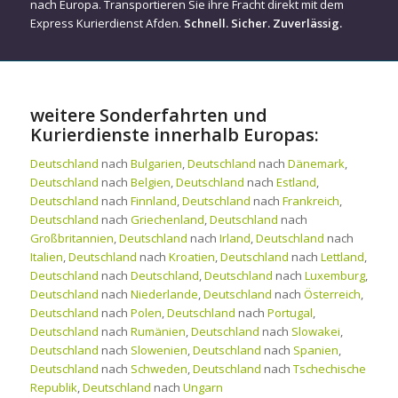
nach Europa. Transportieren Sie ihre Fracht direkt mit dem
Express Kurierdienst Afden.
Schnell. Sicher. Zuverlässig.
weitere Sonderfahrten und
Kurierdienste innerhalb Europas:
Deutschland
nach
Bulgarien
,
Deutschland
nach
Dänemark
,
Deutschland
nach
Belgien
,
Deutschland
nach
Estland
,
Deutschland
nach
Finnland
,
Deutschland
nach
Frankreich
,
Deutschland
nach
Griechenland
,
Deutschland
nach
Großbritannien
,
Deutschland
nach
Irland
,
Deutschland
nach
Italien
,
Deutschland
nach
Kroatien
,
Deutschland
nach
Lettland
,
Deutschland
nach
Deutschland
,
Deutschland
nach
Luxemburg
,
Deutschland
nach
Niederlande
,
Deutschland
nach
Österreich
,
Deutschland
nach
Polen
,
Deutschland
nach
Portugal
,
Deutschland
nach
Rumänien
,
Deutschland
nach
Slowakei
,
Deutschland
nach
Slowenien
,
Deutschland
nach
Spanien
,
Deutschland
nach
Schweden
,
Deutschland
nach
Tschechische
Republik
,
Deutschland
nach
Ungarn