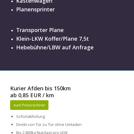
Kastenwagen
Planensprinter
Transporter Plane
Klein-LKW Koffer/Plane 7,5t
Hebebühne/LBW auf Anfrage
Kurier Afden bis 150km
ab 0,85 EUR / km
zum Preisrechner
Sofortabholung
Direkt von Tür zu Tür ohne Umladen
Bis 2.800kg Nutzlast pro LKW