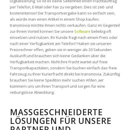
Digitalisierung. So ist es keine Seltenheit einen Frachtauftrag
per Telefon, E-Mail oder Fax zu vergeben. Dies ist zeit- und
kostenintensiv! Die Transportvergabe kann so einfach sein,
als würde man einen Artikel in einem Shop kaufen.
transmovia möchte ihnen nichts verkaufen. Ganz im Gegenteil
zur Ihrem Vorteil können Sie unsere
Software
beliebig oft
einsetzen und nutzen. Ihr Kunde fragt nach einem Preis oder
nach einer Verfügbarkeit am Telefon? Haben sie unseren
Preisrechner offen, geben sie in weniger als 20 Sekunden
Auskunft und brauchen sich keine Gedanken über die
Verfügbarkeit machen. Nicht Ihre Fracht wartet auf freie
Transportkapazitäten, sondern Sie buchen einfach das freie
Fahrzeug zu Ihrer Kurierfracht direkt bei transmovia. Zukünftig
brauchen Sie keine Spediton mehr suchen Afden ,wir
kümmern uns um Ihren Transport und sorgen für eine
reibungslose Abwicklung.
MASSGESCHNEIDERTE L
ÖSUNGEN FÜR UNSERE P
ARTNER UND G