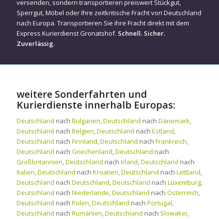
versenden, sondern transportieren preiswert Stückgut,
Sperrgut, Möbel oder Ihre zeitkritische Fracht von Deutschland
nach Europa. Transportieren Sie ihre Fracht direkt mit dem
Express Kurierdienst Gronatshof.
Schnell. Sicher.
Zuverlässig.
weitere Sonderfahrten und
Kurierdienste innerhalb Europas:
Deutschland
nach
Bulgarien
,
Deutschland
nach
Dänemark
,
Deutschland
nach
Belgien
,
Deutschland
nach
Estland
,
Deutschland
nach
Finnland
,
Deutschland
nach
Frankreich
,
Deutschland
nach
Griechenland
,
Deutschland
nach
Großbritannien
,
Deutschland
nach
Irland
,
Deutschland
nach
Italien
,
Deutschland
nach
Kroatien
,
Deutschland
nach
Lettland
,
Deutschland
nach
Deutschland
,
Deutschland
nach
Luxemburg
,
Deutschland
nach
Niederlande
,
Deutschland
nach
Österreich
,
Deutschland
nach
Polen
,
Deutschland
nach
Portugal
,
Deutschland
nach
Rumänien
,
Deutschland
nach
Slowakei
,