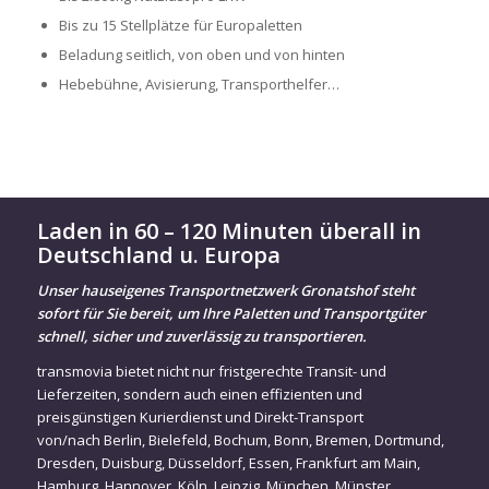
Bis zu 15 Stellplätze für Europaletten
Beladung seitlich, von oben und von hinten
Hebebühne, Avisierung, Transporthelfer…
Laden in 60 – 120 Minuten überall in
Deutschland u. Europa
Unser hauseigenes Transportnetzwerk Gronatshof steht
sofort für Sie bereit, um Ihre Paletten und Transportgüter
schnell, sicher und zuverlässig zu transportieren.
transmovia bietet nicht nur fristgerechte Transit- und
Lieferzeiten, sondern auch einen effizienten und
preisgünstigen Kurierdienst und Direkt-Transport
von/nach
Berlin
,
Bielefeld
,
Bochum
,
Bonn
,
Bremen
,
Dortmund
,
Dresden
,
Duisburg
,
Düsseldorf
,
Essen
,
Frankfurt am Main
,
Hamburg
,
Hannover
,
Köln
,
Leipzig
,
München
,
Münster
,