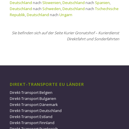
Deutschland
nach
Slowenien
,
Deutschland
nach
Spanien
,
Deutschland
nach
Schweden
,
Deutschland
nach
Tschechische
Republik
,
Deutschland
nach
Ungarn
Sie befinden sich auf der Seite Kurier Gronatshof – Kurierdienst
Direktfahrt und Sonderfahrten
DIREKT-TRANSPORTE EU LÄNDER
Direkt-Transport Belgien
Direkt-Transport Bulgarien
Direkt-Transport Dänemark
Direkt-Transport Deutschland
Direkt-Transport Estland
Direkt-Transport Finnland
Direkt-Transport Frankreich