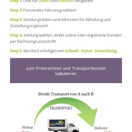
Step 1:
Orte für
Laden
und
Entladen
eingeben!
Step 2:
Passendes Fahrzeug wählen!
Step 3:
Sendungsdaten und Adressen für Abholung und
Zustellung ergänzen!
Step 4:
Zahlung wählen, direkt online oder registrierte Kunden
per Rechnung/Lastschrift!
Step 5:
den Rest erledigen wir!
Schnell. Sicher. Zuverlässig
.
zum Preisrechner und Transportkosten
kalkulieren