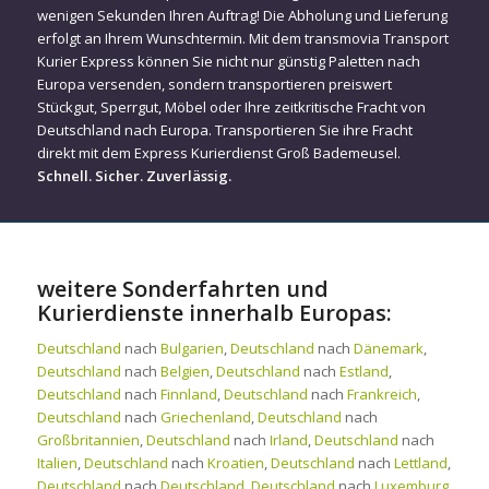
wenigen Sekunden Ihren Auftrag! Die Abholung und Lieferung
erfolgt an Ihrem Wunschtermin. Mit dem transmovia Transport
Kurier Express können Sie nicht nur günstig Paletten nach
Europa versenden, sondern transportieren preiswert
Stückgut, Sperrgut, Möbel oder Ihre zeitkritische Fracht von
Deutschland nach Europa. Transportieren Sie ihre Fracht
direkt mit dem Express Kurierdienst Groß Bademeusel.
Schnell. Sicher. Zuverlässig.
weitere Sonderfahrten und
Kurierdienste innerhalb Europas:
Deutschland
nach
Bulgarien
,
Deutschland
nach
Dänemark
,
Deutschland
nach
Belgien
,
Deutschland
nach
Estland
,
Deutschland
nach
Finnland
,
Deutschland
nach
Frankreich
,
Deutschland
nach
Griechenland
,
Deutschland
nach
Großbritannien
,
Deutschland
nach
Irland
,
Deutschland
nach
Italien
,
Deutschland
nach
Kroatien
,
Deutschland
nach
Lettland
,
Deutschland
nach
Deutschland
,
Deutschland
nach
Luxemburg
,