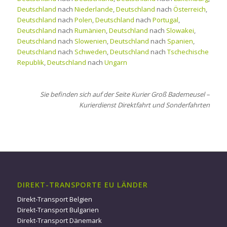
Deutschland
nach
Niederlande
,
Deutschland
nach
Österreich
,
Deutschland
nach
Polen
,
Deutschland
nach
Portugal
,
Deutschland
nach
Rumänien
,
Deutschland
nach
Slowakei
,
Deutschland
nach
Slowenien
,
Deutschland
nach
Spanien
,
Deutschland
nach
Schweden
,
Deutschland
nach
Tschechische
Republik
,
Deutschland
nach
Ungarn
Sie befinden sich auf der Seite Kurier Groß Bademeusel –
Kurierdienst Direktfahrt und Sonderfahrten
DIREKT-TRANSPORTE EU LÄNDER
Direkt-Transport Belgien
Direkt-Transport Bulgarien
Direkt-Transport Dänemark