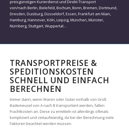
preisgünstigen Kurierdienst und Direkt-Transport
von/nach
Berlin
,
Bielefeld
,
Bochum
,
Bonn
,
Bremen
,
Dortmund
,
Dresden
,
Duisburg
,
Düsseldorf
,
Essen
,
Frankfurt am Main
,
Hamburg
,
Hannover
,
Köln
,
Leipzig
,
München
,
Münster
,
Nürnberg
,
Stuttgart
,
Wuppertal
…
TRANSPORTPREISE &
SPEDITIONSKOSTEN
SCHNELL UND EINFACH
BERECHNEN
Immer dann, wenn Waren oder Güter innhalb von Groß
Bademeusel von A nach B transportiert werden, fallen
Frachtkosten an. Diese zu ermitteln ist allerdings oftmals
kompliziert und zeitaufwändig, da bei der Berechnung viele
Faktoren beachtet werden müssen.