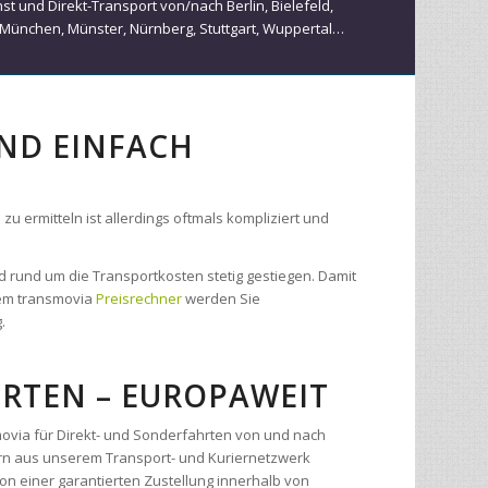
enst und Direkt-Transport von/nach
Berlin
,
Bielefeld
,
München
,
Münster
,
Nürnberg
,
Stuttgart
,
Wuppertal
…
UND EINFACH
 ermitteln ist allerdings oftmals kompliziert und
d rund um die Transportkosten stetig gestiegen. Damit
 dem transmovia
Preisrechner
werden Sie
.
RTEN – EUROPAWEIT
movia für Direkt- und Sonderfahrten von und nach
rn aus unserem Transport- und Kuriernetzwerk
on einer garantierten Zustellung innerhalb von