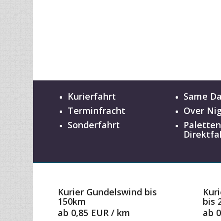
Kurierfahrt
Same D
Terminfracht
Over Ni
Sonderfahrt
Palette
Direktfa
Kurier Gundelswind bis
Kur
150km
bis
ab 0,85 EUR / km
ab 0