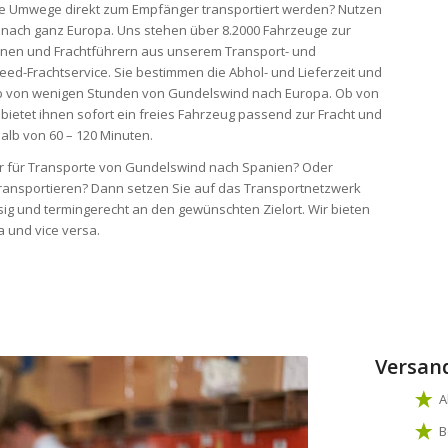
ohne Umwege direkt zum Empfänger transportiert werden? Nutzen
d nach ganz Europa. Uns stehen über 8.2000 Fahrzeuge zur
onen und Frachtführern aus unserem Transport- und
eed-Frachtservice. Sie bestimmen die Abhol- und Lieferzeit und
halb von wenigen Stunden von Gundelswind nach Europa. Ob von
 bietet ihnen sofort ein freies Fahrzeug passend zur Fracht und
alb von 60 – 120 Minuten.
ter für Transporte von Gundelswind nach Spanien? Oder
ransportieren? Dann setzen Sie auf das Transportnetzwerk
ig und termingerecht an den gewünschten Zielort. Wir bieten
 und vice versa.
Versan
A
B