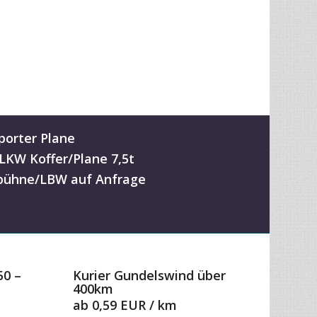
porter Plane
-LKW Koffer/Plane 7,5t
ühne/LBW auf Anfrage
50 –
Kurier Gundelswind über
400km
ab 0,59 EUR / km