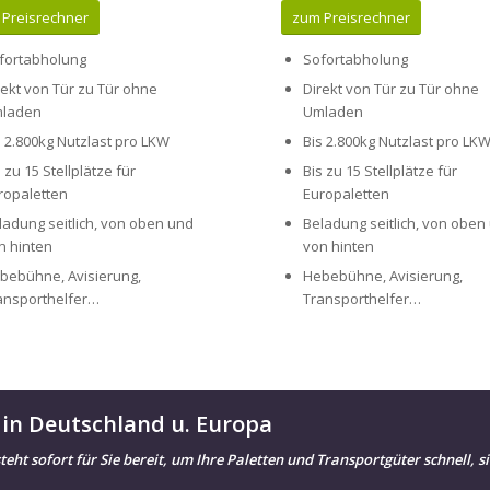
 Preisrechner
zum Preisrechner
fortabholung
Sofortabholung
rekt von Tür zu Tür ohne
Direkt von Tür zu Tür ohne
laden
Umladen
s 2.800kg Nutzlast pro LKW
Bis 2.800kg Nutzlast pro LK
s zu 15 Stellplätze für
Bis zu 15 Stellplätze für
ropaletten
Europaletten
ladung seitlich, von oben und
Beladung seitlich, von oben
n hinten
von hinten
bebühne, Avisierung,
Hebebühne, Avisierung,
ansporthelfer…
Transporthelfer…
 in Deutschland u. Europa
t sofort für Sie bereit, um Ihre Paletten und Transportgüter schnell, si