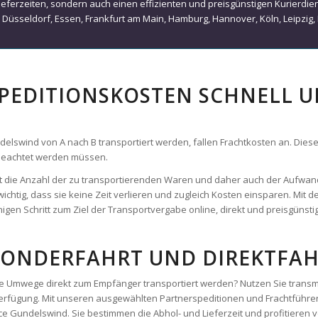
d Lieferzeiten, sondern auch einen effizienten und preisgünstigen Kurierdi
,
Düsseldorf
,
Essen
,
Frankfurt am Main
,
Hamburg
,
Hannover
,
Köln
,
Leipzig
,
SPEDITIONSKOSTEN SCHNELL 
wind von A nach B transportiert werden, fallen Frachtkosten an. Diese zu
 beachtet werden müssen.
 ist die Anzahl der zu transportierenden Waren und daher auch der Aufwan
wichtig, dass sie keine Zeit verlieren und zugleich Kosten einsparen. Mit
gen Schritt zum Ziel der Transportvergabe online, direkt und preisgünstig
SONDERFAHRT UND DIREKTFAH
hne Umwege direkt zum Empfänger transportiert werden? Nutzen Sie trans
Verfügung. Mit unseren ausgewählten Partnerspeditionen und Frachtführe
e Gundelswind. Sie bestimmen die Abhol- und Lieferzeit und profitieren v