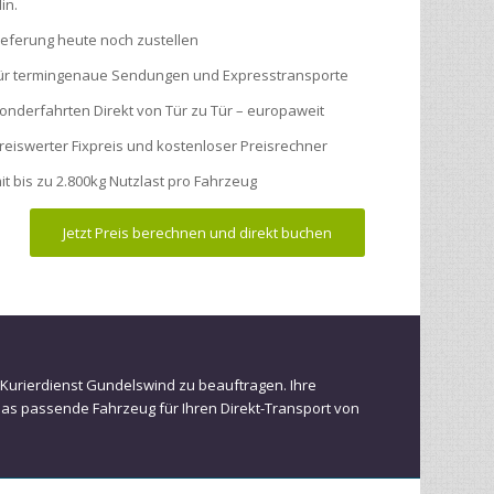
in.
ieferung heute noch zustellen
ür termingenaue Sendungen und Expresstransporte
onderfahrten Direkt von Tür zu Tür – europaweit
reiswerter Fixpreis und kostenloser Preisrechner
it bis zu 2.800kg Nutzlast pro Fahrzeug
Jetzt Preis berechnen und direkt buchen
n Kurierdienst Gundelswind zu beauftragen. Ihre
das passende Fahrzeug für Ihren Direkt-Transport von