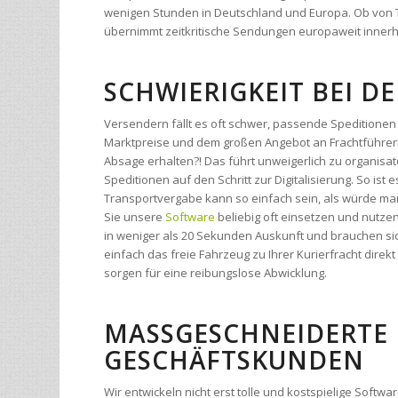
wenigen Stunden in Deutschland und Europa. Ob von Tü
übernimmt zeitkritische Sendungen europaweit innerh
SCHWIERIGKEIT BEI 
Versendern fällt es oft schwer, passende Speditionen 
Marktpreise und dem großen Angebot an Frachtführern
Absage erhalten?! Das führt unweigerlich zu organi
Speditionen auf den Schritt zur Digitalisierung. So ist 
Transportvergabe kann so einfach sein, als würde man
Sie unsere
Software
beliebig oft einsetzen und nutze
in weniger als 20 Sekunden Auskunft und brauchen sic
einfach das freie Fahrzeug zu Ihrer Kurierfracht dir
sorgen für eine reibungslose Abwicklung.
MASSGESCHNEIDERTE 
ESCHÄFTSKUNDEN
Wir entwickeln nicht erst tolle und kostspielige Softw