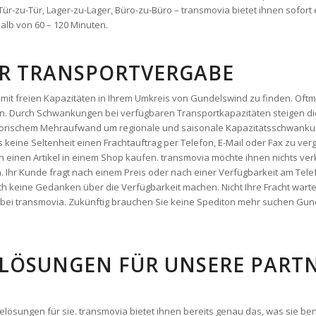
r-zu-Tür, Lager-zu-Lager, Büro-zu-Büro – transmovia bietet ihnen sofort 
alb von 60 – 120 Minuten.
DER TRANSPORTVERGABE
mit freien Kapazitäten in Ihrem Umkreis von Gundelswind zu finden. Oftma
. Durch Schwankungen bei verfügbaren Transportkapazitäten steigen die
satorischem Mehraufwand um regionale und saisonale Kapazitätsschwanku
es keine Seltenheit einen Frachtauftrag per Telefon, E-Mail oder Fax zu verg
 einen Artikel in einem Shop kaufen. transmovia möchte ihnen nichts ver
n. Ihr Kunde fragt nach einem Preis oder nach einer Verfügbarkeit am Tel
h keine Gedanken über die Verfügbarkeit machen. Nicht Ihre Fracht warte
ekt bei transmovia. Zukünftig brauchen Sie keine Spediton mehr suchen G
LÖSUNGEN FÜR UNSERE PARTNE
arelösungen für sie. transmovia bietet ihnen bereits genau das, was sie b