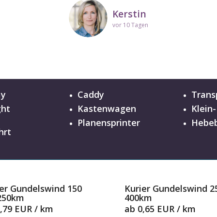
Kerstin
vor 10 Tagen
ay
Caddy
Trans
ght
Kastenwagen
Klein
n
Planensprinter
Hebeb
hrt
ier Gundelswind 150
Kurier Gundelswind 2
 250km
400km
,79 EUR / km
ab 0,65 EUR / km