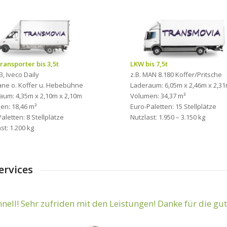
ransporter bis 3,5t
LKW bis 7,5t
B, Iveco Daily
z.B. MAN 8.180 Koffer/Pritsche
lane o. Koffer u. Hebebühne
Laderaum: 6,05m x 2,46m x 2,3
aum: 4,35m x 2,10m x 2,10m
Volumen: 34,37 m³
en: 18,46 m³
Euro-Paletten: 15 Stellplätze
aletten: 8 Stellplätze
Nutzlast: 1.950 – 3.150 kg
st: 1.200 kg
ervices
hnell! Sehr zufriden mit den Leistungen! Danke für die g