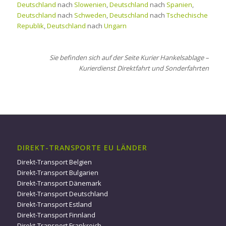
Deutschland
nach
Slowenien
,
Deutschland
nach
Spanien
,
Deutschland
nach
Schweden
,
Deutschland
nach
Tschechische
Republik
,
Deutschland
nach
Ungarn
Sie befinden sich auf der Seite Kurier Hankelsablage –
Kurierdienst Direktfahrt und Sonderfahrten
DIREKT-TRANSPORTE EU LÄNDER
Direkt-Transport Belgien
Direkt-Transport Bulgarien
Direkt-Transport Dänemark
Direkt-Transport Deutschland
Direkt-Transport Estland
Direkt-Transport Finnland
Direkt-Transport Frankreich