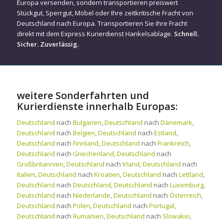
Europa versenden, sondern transportieren preiswert
Stückgut, Sperrgut, Möbel oder Ihre zeitkritische Fracht von
Deutschland nach Europa. Transportieren Sie ihre Fracht
direkt mit dem Express Kurierdienst Hankelsablage.
Schnell.
Sicher. Zuverlässig.
weitere Sonderfahrten und
Kurierdienste innerhalb Europas:
Deutschland
nach
Bulgarien
,
Deutschland
nach
Dänemark
,
Deutschland
nach
Belgien
,
Deutschland
nach
Estland
,
Deutschland
nach
Finnland
,
Deutschland
nach
Frankreich
,
Deutschland
nach
Griechenland
,
Deutschland
nach
Großbritannien
,
Deutschland
nach
Irland
,
Deutschland
nach
Italien
,
Deutschland
nach
Kroatien
,
Deutschland
nach
Lettland
,
Deutschland
nach
Deutschland
,
Deutschland
nach
Luxemburg
,
Deutschland
nach
Niederlande
,
Deutschland
nach
Österreich
,
Deutschland
nach
Polen
,
Deutschland
nach
Portugal
,
Deutschland
nach
Rumänien
,
Deutschland
nach
Slowakei
,