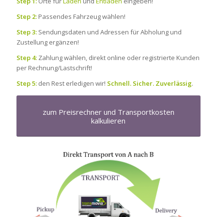
Step 1:
Orte für
Laden
und
Entladen
eingeben!
Step 2:
Passendes Fahrzeug wählen!
Step 3:
Sendungsdaten und Adressen für Abholung und
Zustellung ergänzen!
Step 4:
Zahlung wählen, direkt online oder registrierte Kunden
per Rechnung/Lastschrift!
Step 5:
den Rest erledigen wir!
Schnell. Sicher. Zuverlässig
.
zum Preisrechner und Transportkosten
kalkulieren