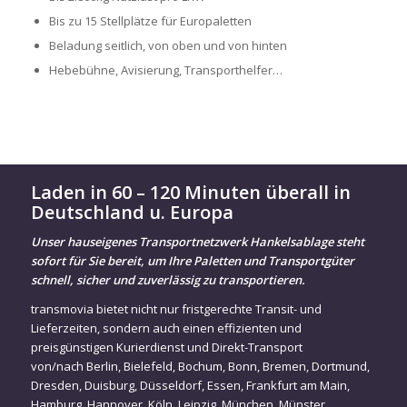
Bis zu 15 Stellplätze für Europaletten
Beladung seitlich, von oben und von hinten
Hebebühne, Avisierung, Transporthelfer…
Laden in 60 – 120 Minuten überall in
Deutschland u. Europa
Unser hauseigenes Transportnetzwerk Hankelsablage steht
sofort für Sie bereit, um Ihre Paletten und Transportgüter
schnell, sicher und zuverlässig zu transportieren.
transmovia bietet nicht nur fristgerechte Transit- und
Lieferzeiten, sondern auch einen effizienten und
preisgünstigen Kurierdienst und Direkt-Transport
von/nach
Berlin
,
Bielefeld
,
Bochum
,
Bonn
,
Bremen
,
Dortmund
,
Dresden
,
Duisburg
,
Düsseldorf
,
Essen
,
Frankfurt am Main
,
Hamburg
,
Hannover
,
Köln
,
Leipzig
,
München
,
Münster
,