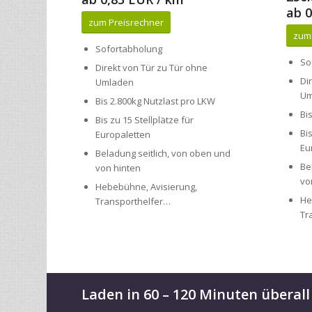
Sofortabholung
So
Direkt von Tür zu Tür ohne
Di
Umladen
Um
Bis 2.800kg Nutzlast pro LKW
Bi
Bis zu 15 Stellplätze für
Bi
Europaletten
Eu
Beladung seitlich, von oben und
Be
von hinten
vo
Hebebühne, Avisierung,
He
Transporthelfer…
Tr
Laden in 60 – 120 Minuten überall
Unser hauseigenes Transportnetzwerk Helberg steht sof
transmovia bietet nicht nur fristgerechte Transit- un