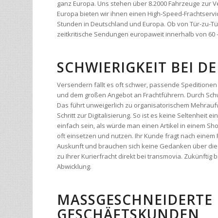
zeitkritische Sendungen europaweit innerhalb von 60 
SCHWIERIGKEIT BEI 
Versendern fällt es oft schwer, passende Speditionen 
und dem großen Angebot an Frachtführern. Durch Schw
Das führt unweigerlich zu organisatorischem Mehrau
Schritt zur Digitalisierung. So ist es keine Seltenheit
einfach sein, als würde man einen Artikel in einem S
oft einsetzen und nutzen. Ihr Kunde fragt nach einem
Auskunft und brauchen sich keine Gedanken über die V
zu Ihrer Kurierfracht direkt bei transmovia. Zukünft
Abwicklung.
MASSGESCHNEIDERTE 
ESCHÄFTSKUNDEN
Wir entwickeln nicht erst tolle und kostspielige Softw
ihre technischen Voraussetzungen entwickelt wurde. Be