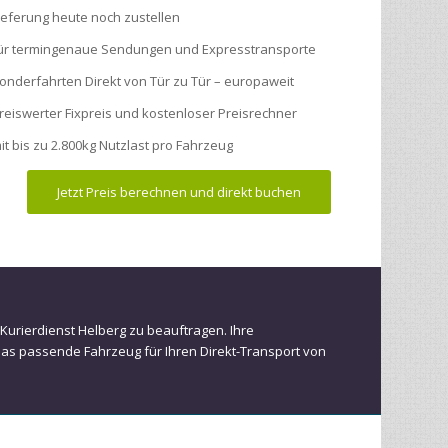
ieferung heute noch zustellen
ür termingenaue Sendungen und Expresstransporte
onderfahrten Direkt von Tür zu Tür – europaweit
reiswerter Fixpreis und kostenloser Preisrechner
it bis zu 2.800kg Nutzlast pro Fahrzeug
Jetzt Preis berechnen und direkt buchen
 Kurierdienst Helberg zu beauftragen. Ihre
das passende Fahrzeug für Ihren Direkt-Transport von