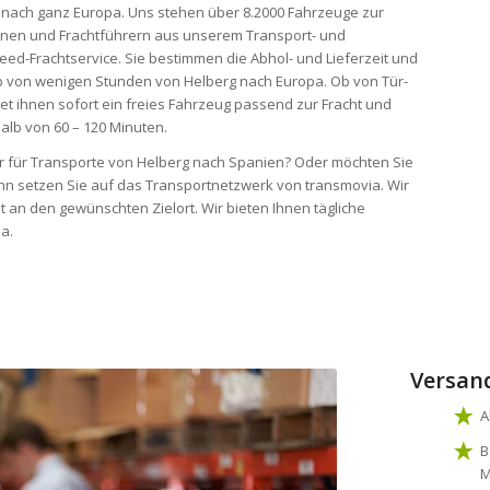
d nach ganz Europa. Uns stehen über 8.2000 Fahrzeuge zur
onen und Frachtführern aus unserem Transport- und
eed-Frachtservice. Sie bestimmen die Abhol- und Lieferzeit und
alb von wenigen Stunden von Helberg nach Europa. Ob von Tür-
tet ihnen sofort ein freies Fahrzeug passend zur Fracht und
alb von 60 – 120 Minuten.
ter für Transporte von Helberg nach Spanien? Oder möchten Sie
nn setzen Sie auf das Transportnetzwerk von transmovia. Wir
 an den gewünschten Zielort. Wir bieten Ihnen tägliche
a.
Versan
A
B
M