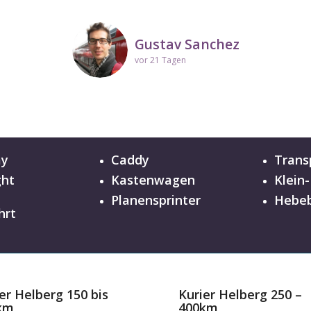
Kerstin
vor 10 Tagen
ay
Caddy
Trans
ght
Kastenwagen
Klein
n
Planensprinter
Hebeb
hrt
er Helberg 150 bis
Kurier Helberg 250 –
km
400km
,79 EUR / km
ab 0,65 EUR / km
 Preisrechner
zum Preisrechner