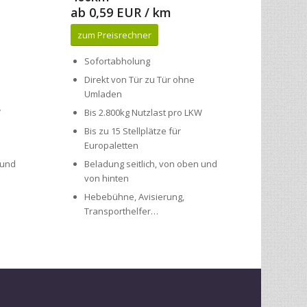
Sofortabholung
Direkt von Tür zu Tür ohne
Umladen
W
Bis 2.800kg Nutzlast pro LKW
Bis zu 15 Stellplätze für
Europaletten
 und
Beladung seitlich, von oben und
von hinten
Hebebühne, Avisierung,
Transporthelfer…
und zuverlässig zu transportieren.
enst und Direkt-Transport von/nach
Berlin
,
Bielefeld
,