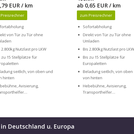
fortabholung
Sofortabholung
rekt von Tür zu Tür ohne
Direkt von Tür zu Tür ohne
laden
Umladen
s 2.800kg Nutzlast pro LKW
Bis 2.800kg Nutzlast pro LK
s zu 15 Stellplätze für
Bis zu 15 Stellplätze für
ropaletten
Europaletten
ladung seitlich, von oben und
Beladung seitlich, von oben
n hinten
von hinten
bebühne, Avisierung,
Hebebühne, Avisierung,
ansporthelfer…
Transporthelfer…
 in Deutschland u. Europa
ort für Sie bereit, um Ihre Paletten und Transportgüter schnell, sicher 
d Lieferzeiten, sondern auch einen effizienten und preisgünstigen Kurierdi