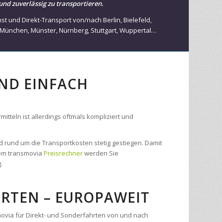
München
,
Münster
,
Nürnberg
,
Stuttgart
,
Wuppertal
…
UND EINFACH
tteln ist allerdings oftmals kompliziert und
d rund um die Transportkosten stetig gestiegen. Damit
 dem transmovia
Preisrechner
werden Sie
.
RTEN – EUROPAWEIT
movia für Direkt- und Sonderfahrten von und nach
rn aus unserem Transport- und Kuriernetzwerk
iner garantierten Zustellung innerhalb von wenigen
es Fahrzeug passend zur Fracht und übernimmt