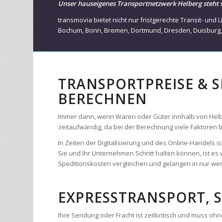
Bochum
,
Bonn
,
Bremen
,
Dortmund
,
Dresden
,
Duisburg
TRANSPORTPREISE & 
BERECHNEN
Immer dann, wenn Waren oder Güter innhalb von Helberg
zeitaufwändig, da bei der Berechnung viele Faktoren
In Zeiten der Digitalisierung und des Online-Handels
Sie und Ihr Unternehmen Schritt halten können, ist es 
Speditionskosten vergleichen und gelangen in nur weni
EXPRESSTRANSPORT, 
Ihre Sendung oder Fracht ist zeitkritisch und muss o
ganz Europa. Uns stehen über 8.2000 Fahrzeuge zur 
Europa bieten wir ihnen einen High-Speed-Frachtservic
Stunden in Deutschland und Europa. Ob von Tür-zu-Tür