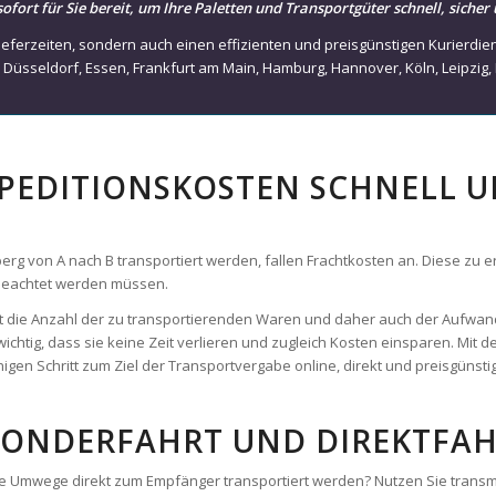
,
Düsseldorf
,
Essen
,
Frankfurt am Main
,
Hamburg
,
Hannover
,
Köln
,
Leipzig
,
SPEDITIONSKOSTEN SCHNELL 
 von A nach B transportiert werden, fallen Frachtkosten an. Diese zu ermi
 beachtet werden müssen.
 ist die Anzahl der zu transportierenden Waren und daher auch der Aufwan
wichtig, dass sie keine Zeit verlieren und zugleich Kosten einsparen. Mit
gen Schritt zum Ziel der Transportvergabe online, direkt und preisgünstig
SONDERFAHRT UND DIREKTFAH
hne Umwege direkt zum Empfänger transportiert werden? Nutzen Sie trans
Verfügung. Mit unseren ausgewählten Partnerspeditionen und Frachtführe
e Helberg. Sie bestimmen die Abhol- und Lieferzeit und profitieren von e
, Lager-zu-Lager, Büro-zu-Büro – transmovia bietet ihnen sofort ein frei