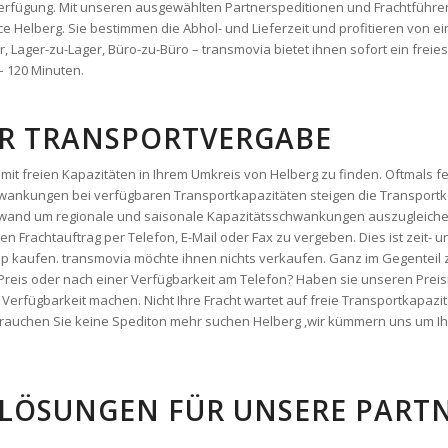
– 120 Minuten.
DER TRANSPORTVERGABE
mit freien Kapazitäten in Ihrem Umkreis von Helberg zu finden. Oftmals fe
ankungen bei verfügbaren Transportkapazitäten steigen die Transportko
fwand um regionale und saisonale Kapazitätsschwankungen auszugleiche
 einen Frachtauftrag per Telefon, E-Mail oder Fax zu vergeben. Dies ist zeit
hop kaufen. transmovia möchte ihnen nichts verkaufen. Ganz im Gegenteil 
 Preis oder nach einer Verfügbarkeit am Telefon? Haben sie unseren Preis
erfügbarkeit machen. Nicht Ihre Fracht wartet auf freie Transportkapazi
ig brauchen Sie keine Spediton mehr suchen Helberg ,wir kümmern uns um I
LÖSUNGEN FÜR UNSERE PARTNE
arelösungen für sie. transmovia bietet ihnen bereits genau das, was sie b
wahren Sie sich Ihre Liquidität und Flexibilität und nutzen sie kostenlos