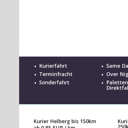
Kurierfahrt
Same D
Terminfracht
Over Ni
Sonderfahrt
Palette
Direktfa
Kurier Helberg bis 150km
Kuri
250
ab 0,85 EUR / km
ab 0
zum Preisrechner
zum