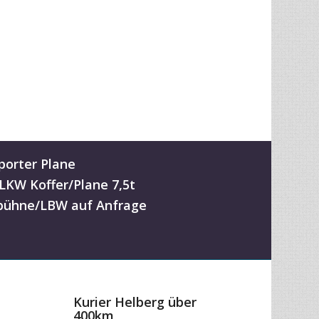
porter Plane
-LKW Koffer/Plane 7,5t
ühne/LBW auf Anfrage
Kurier Helberg über
400km
ab 0,59 EUR / km
zum Preisrechner