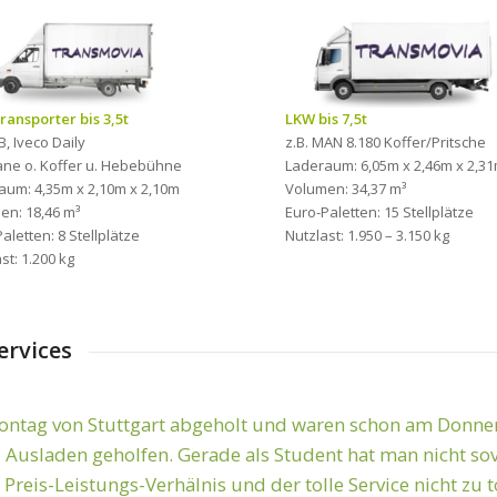
ransporter bis 3,5t
LKW bis 7,5t
B, Iveco Daily
z.B. MAN 8.180 Koffer/Pritsche
lane o. Koffer u. Hebebühne
Laderaum: 6,05m x 2,46m x 2,3
aum: 4,35m x 2,10m x 2,10m
Volumen: 34,37 m³
en: 18,46 m³
Euro-Paletten: 15 Stellplätze
aletten: 8 Stellplätze
Nutzlast: 1.950 – 3.150 kg
st: 1.200 kg
ervices
hnell! Sehr zufriden mit den Leistungen! Danke für die g