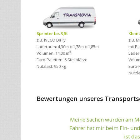
Sprinter bis 3,5t
Kleint
z.B. IVECO Daily
z.B. M
Laderaum: 4,30m x 1,78m x 1,85m
mit P
Volumen: 14,00 m³
Lader
Euro-Paletten: 6 Stellplätze
Volum
Nutzlast: 950 kg
Euro-P
Nutzla
Bewertungen unseres Transports
Zuverlässig und sc