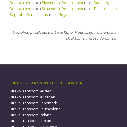
Deutschland
nach
Slowenien
,
Deutschland
nach
Spanien
,
Deutschland
nach
Schweden
,
Deutschland
nach
Tschechische
Republik
,
Deutschland
nach
Ungarn
Sie befinden sich auf der Seite Kurier Höddelsen – Kurierdienst
Direktfahrt und Sonderfahrten
DIREKT-TRANSPORTE EU LÄNDER
Direkt-Transport Belgien
Direkt-Transport Bulgarien
Direkt-Transport Dänemark
Direkt-Transport Deutschland
Direkt-Transport Estland
Direkt-Transport Finnland
Direkt-Transport Frankreich