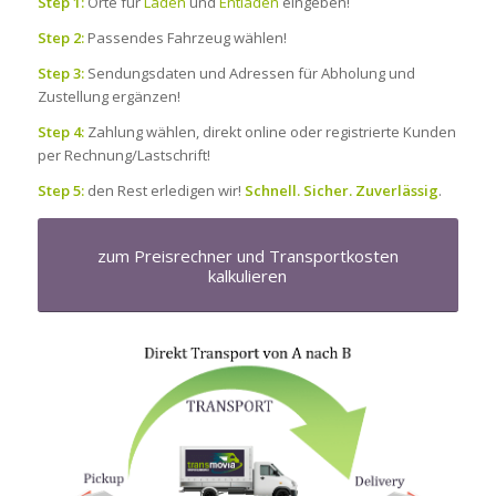
Step 1:
Orte für
Laden
und
Entladen
eingeben!
Step 2:
Passendes Fahrzeug wählen!
Step 3:
Sendungsdaten und Adressen für Abholung und
Zustellung ergänzen!
Step 4:
Zahlung wählen, direkt online oder registrierte Kunden
per Rechnung/Lastschrift!
Step 5:
den Rest erledigen wir!
Schnell. Sicher. Zuverlässig
.
zum Preisrechner und Transportkosten
kalkulieren