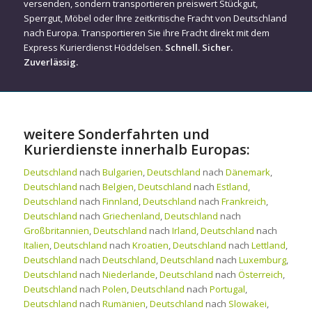
versenden, sondern transportieren preiswert Stückgut,
Sperrgut, Möbel oder Ihre zeitkritische Fracht von Deutschland
nach Europa. Transportieren Sie ihre Fracht direkt mit dem
Express Kurierdienst Höddelsen.
Schnell. Sicher.
Zuverlässig.
weitere Sonderfahrten und
Kurierdienste innerhalb Europas:
Deutschland
nach
Bulgarien
,
Deutschland
nach
Dänemark
,
Deutschland
nach
Belgien
,
Deutschland
nach
Estland
,
Deutschland
nach
Finnland
,
Deutschland
nach
Frankreich
,
Deutschland
nach
Griechenland
,
Deutschland
nach
Großbritannien
,
Deutschland
nach
Irland
,
Deutschland
nach
Italien
,
Deutschland
nach
Kroatien
,
Deutschland
nach
Lettland
,
Deutschland
nach
Deutschland
,
Deutschland
nach
Luxemburg
,
Deutschland
nach
Niederlande
,
Deutschland
nach
Österreich
,
Deutschland
nach
Polen
,
Deutschland
nach
Portugal
,
Deutschland
nach
Rumänien
,
Deutschland
nach
Slowakei
,