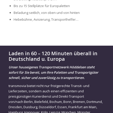
Bis zu 15 Stellplätze für Europaletten
Beladung seitlich, von oben und von hinten
Hebebühne, Avisierung, Transporthelfer…
Laden in 60 – 120 Minuten überall in
Deutschland u. Europa
Unser hauseigenes Transportnetzwerk Höddelsen steht
sofort für Sie bereit, um Ihre Paletten und Transportgüter
schnell, sicher und zuverlässig zu transportieren.
transmovia bietet nicht nur fristgerechte Transit- und
Lieferzeiten, sondern auch einen effizienten und
preisgünstigen Kurierdienst und Direkt-Transport
von/nach
Berlin
,
Bielefeld
,
Bochum
,
Bonn
,
Bremen
,
Dortmund
,
Dresden
,
Duisburg
,
Düsseldorf
,
Essen
,
Frankfurt am Main
,
Hamburg
,
Hannover
,
Köln
,
Leipzig
,
München
,
Münster
,