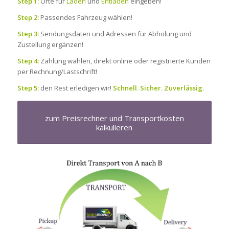
Step 1:
Orte für
Laden
und
Entladen
eingeben!
Step 2:
Passendes Fahrzeug wählen!
Step 3:
Sendungsdaten und Adressen für Abholung und
Zustellung ergänzen!
Step 4:
Zahlung wählen, direkt online oder registrierte Kunden
per Rechnung/Lastschrift!
Step 5:
den Rest erledigen wir!
Schnell. Sicher. Zuverlässig
.
zum Preisrechner und Transportkosten
kalkulieren