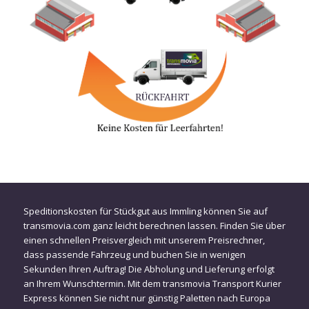
Speditionskosten für Stückgut aus Immling können Sie auf
transmovia.com ganz leicht berechnen lassen. Finden Sie über
einen schnellen Preisvergleich mit unserem Preisrechner,
dass passende Fahrzeug und buchen Sie in wenigen
Sekunden Ihren Auftrag! Die Abholung und Lieferung erfolgt
an Ihrem Wunschtermin. Mit dem transmovia Transport Kurier
Express können Sie nicht nur günstig Paletten nach Europa