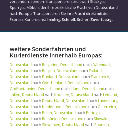
versenden, sondern transportieren preiswert Stückgut,
Sperrgut, Möbel oder Ihre zeitkritische Fracht von Deutschland
nach Europa. Transportieren Sie ihre Fracht direkt mit dem
Express Kurierdienst Immling.
Schnell. Sicher. Zuverlässig.
weitere Sonderfahrten und
Kurierdienste innerhalb Europas:
Deutschland
nach
Bulgarien
,
Deutschland
nach
Dänemark
,
Deutschland
nach
Belgien
,
Deutschland
nach
Estland
,
Deutschland
nach
Finnland
,
Deutschland
nach
Frankreich
,
Deutschland
nach
Griechenland
,
Deutschland
nach
Großbritannien
,
Deutschland
nach
Irland
,
Deutschland
nach
Italien
,
Deutschland
nach
Kroatien
,
Deutschland
nach
Lettland
,
Deutschland
nach
Deutschland
,
Deutschland
nach
Luxemburg
,
Deutschland
nach
Niederlande
,
Deutschland
nach
Österreich
,
Deutschland
nach
Polen
,
Deutschland
nach
Portugal
,
Deutschland
nach
Rumänien
,
Deutschland
nach
Slowakei
,
Deutschland
nach
Slowenien
,
Deutschland
nach
Spanien
,