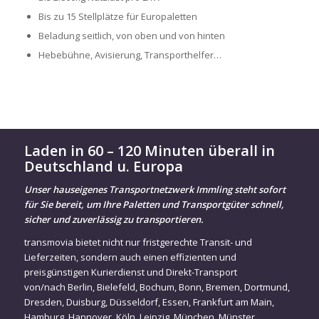
Bis zu 15 Stellplätze für Europaletten
Beladung seitlich, von oben und von hinten
Hebebühne, Avisierung, Transporthelfer…
Laden in 60 – 120 Minuten überall in
Deutschland u. Europa
Unser hauseigenes Transportnetzwerk Immling steht sofort
für Sie bereit, um Ihre Paletten und Transportgüter schnell,
sicher und zuverlässig zu transportieren.
transmovia bietet nicht nur fristgerechte Transit- und
Lieferzeiten, sondern auch einen effizienten und
preisgünstigen Kurierdienst und Direkt-Transport
von/nach
Berlin
,
Bielefeld
,
Bochum
,
Bonn
,
Bremen
,
Dortmund
,
Dresden
,
Duisburg
,
Düsseldorf
,
Essen
,
Frankfurt am Main
,
Hamburg
,
Hannover
,
Köln
,
Leipzig
,
München
,
Münster
,