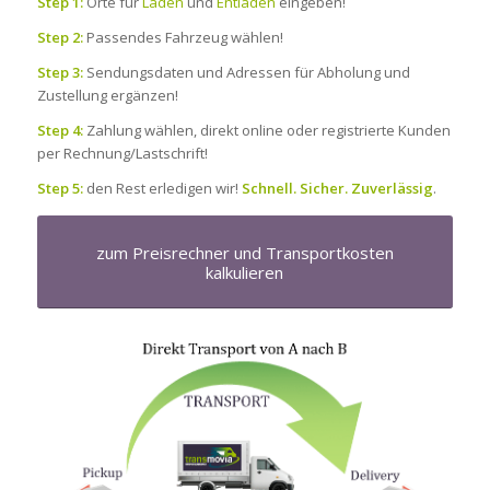
Step 1:
Orte für
Laden
und
Entladen
eingeben!
Step 2:
Passendes Fahrzeug wählen!
Step 3:
Sendungsdaten und Adressen für Abholung und
Zustellung ergänzen!
Step 4:
Zahlung wählen, direkt online oder registrierte Kunden
per Rechnung/Lastschrift!
Step 5:
den Rest erledigen wir!
Schnell. Sicher. Zuverlässig
.
zum Preisrechner und Transportkosten
kalkulieren