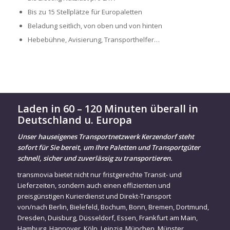
Bis zu 15 Stellplätze für Europaletten
Beladung seitlich, von oben und von hinten
Hebebühne, Avisierung, Transporthelfer…
Laden in 60 – 120 Minuten überall in
Deutschland u. Europa
Unser hauseigenes Transportnetzwerk Kerzendorf steht
sofort für Sie bereit, um Ihre Paletten und Transportgüter
schnell, sicher und zuverlässig zu transportieren.
transmovia bietet nicht nur fristgerechte Transit- und
Lieferzeiten, sondern auch einen effizienten und
preisgünstigen Kurierdienst und Direkt-Transport
von/nach
Berlin
,
Bielefeld
,
Bochum
,
Bonn
,
Bremen
,
Dortmund
,
Dresden
,
Duisburg
,
Düsseldorf
,
Essen
,
Frankfurt am Main
,
Hamburg
,
Hannover
,
Köln
,
Leipzig
,
München
,
Münster
,