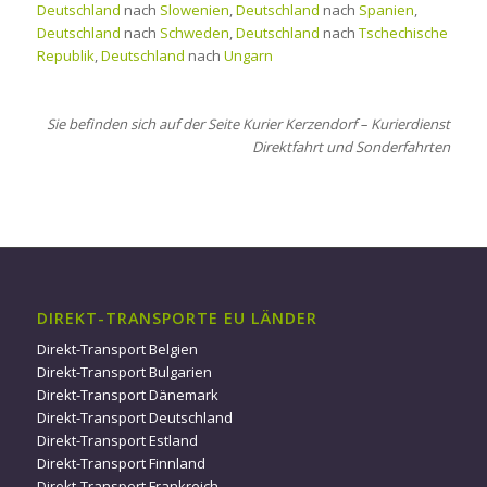
Deutschland
nach
Slowenien
,
Deutschland
nach
Spanien
,
Deutschland
nach
Schweden
,
Deutschland
nach
Tschechische
Republik
,
Deutschland
nach
Ungarn
Sie befinden sich auf der Seite Kurier Kerzendorf – Kurierdienst
Direktfahrt und Sonderfahrten
DIREKT-TRANSPORTE EU LÄNDER
Direkt-Transport Belgien
Direkt-Transport Bulgarien
Direkt-Transport Dänemark
Direkt-Transport Deutschland
Direkt-Transport Estland
Direkt-Transport Finnland
Direkt-Transport Frankreich