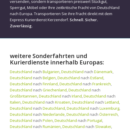
versenden, sondern transportieren preiswert Stückgut,
Sperrgut, Möbel oder Ihre zeitkritische Fracht von Deutschland
nach Europa. Transportieren Sie ihre Fracht direkt mit dem
Express Kurierdienst Kerzendorf.
Schnell. Sicher.
Zuverlässig.
weitere Sonderfahrten und
Kurierdienste innerhalb Europas:
Deutschland
nach
Bulgarien
,
Deutschland
nach
Dänemark
,
Deutschland
nach
Belgien
,
Deutschland
nach
Estland
,
Deutschland
nach
Finnland
,
Deutschland
nach
Frankreich
,
Deutschland
nach
Griechenland
,
Deutschland
nach
Großbritannien
,
Deutschland
nach
Irland
,
Deutschland
nach
Italien
,
Deutschland
nach
Kroatien
,
Deutschland
nach
Lettland
,
Deutschland
nach
Deutschland
,
Deutschland
nach
Luxemburg
,
Deutschland
nach
Niederlande
,
Deutschland
nach
Österreich
,
Deutschland
nach
Polen
,
Deutschland
nach
Portugal
,
Deutschland
nach
Rumänien
,
Deutschland
nach
Slowakei
,