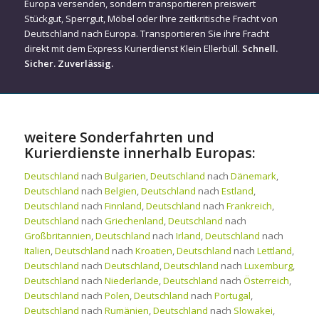
Europa versenden, sondern transportieren preiswert
Stückgut, Sperrgut, Möbel oder Ihre zeitkritische Fracht von
Deutschland nach Europa. Transportieren Sie ihre Fracht
direkt mit dem Express Kurierdienst Klein Ellerbüll.
Schnell.
Sicher. Zuverlässig.
weitere Sonderfahrten und
Kurierdienste innerhalb Europas:
Deutschland
nach
Bulgarien
,
Deutschland
nach
Dänemark
,
Deutschland
nach
Belgien
,
Deutschland
nach
Estland
,
Deutschland
nach
Finnland
,
Deutschland
nach
Frankreich
,
Deutschland
nach
Griechenland
,
Deutschland
nach
Großbritannien
,
Deutschland
nach
Irland
,
Deutschland
nach
Italien
,
Deutschland
nach
Kroatien
,
Deutschland
nach
Lettland
,
Deutschland
nach
Deutschland
,
Deutschland
nach
Luxemburg
,
Deutschland
nach
Niederlande
,
Deutschland
nach
Österreich
,
Deutschland
nach
Polen
,
Deutschland
nach
Portugal
,
Deutschland
nach
Rumänien
,
Deutschland
nach
Slowakei
,