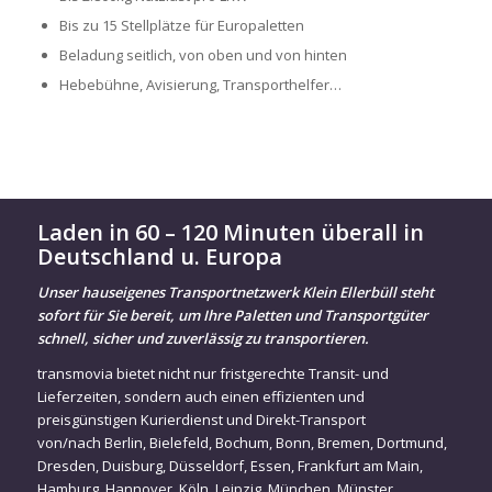
Bis zu 15 Stellplätze für Europaletten
Beladung seitlich, von oben und von hinten
Hebebühne, Avisierung, Transporthelfer…
Laden in 60 – 120 Minuten überall in
Deutschland u. Europa
Unser hauseigenes Transportnetzwerk Klein Ellerbüll steht
sofort für Sie bereit, um Ihre Paletten und Transportgüter
schnell, sicher und zuverlässig zu transportieren.
transmovia bietet nicht nur fristgerechte Transit- und
Lieferzeiten, sondern auch einen effizienten und
preisgünstigen Kurierdienst und Direkt-Transport
von/nach
Berlin
,
Bielefeld
,
Bochum
,
Bonn
,
Bremen
,
Dortmund
,
Dresden
,
Duisburg
,
Düsseldorf
,
Essen
,
Frankfurt am Main
,
Hamburg
,
Hannover
,
Köln
,
Leipzig
,
München
,
Münster
,