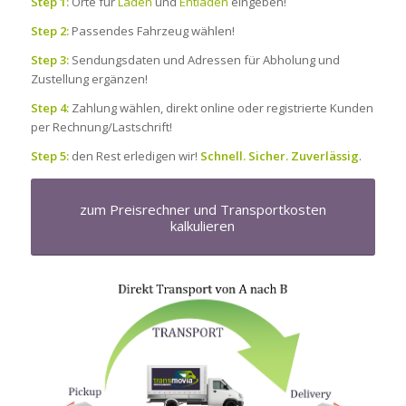
Step 1:
Orte für
Laden
und
Entladen
eingeben!
Step 2:
Passendes Fahrzeug wählen!
Step 3:
Sendungsdaten und Adressen für Abholung und
Zustellung ergänzen!
Step 4:
Zahlung wählen, direkt online oder registrierte Kunden
per Rechnung/Lastschrift!
Step 5:
den Rest erledigen wir!
Schnell. Sicher. Zuverlässig
.
zum Preisrechner und Transportkosten
kalkulieren