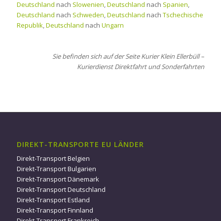
Deutschland
nach
Slowenien
,
Deutschland
nach
Spanien
,
Deutschland
nach
Schweden
,
Deutschland
nach
Tschechische
Republik
,
Deutschland
nach
Ungarn
Sie befinden sich auf der Seite Kurier Klein Ellerbüll –
Kurierdienst Direktfahrt und Sonderfahrten
DIREKT-TRANSPORTE EU LÄNDER
Direkt-Transport Belgien
Direkt-Transport Bulgarien
Direkt-Transport Dänemark
Direkt-Transport Deutschland
Direkt-Transport Estland
Direkt-Transport Finnland
Direkt-Transport Frankreich