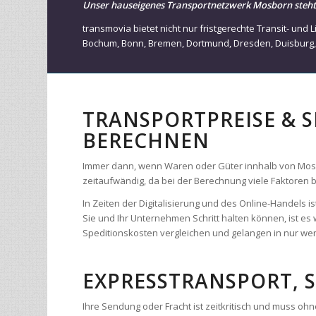
Bochum
,
Bonn
,
Bremen
,
Dortmund
,
Dresden
,
Duisburg
TRANSPORTPREISE & 
BERECHNEN
Immer dann, wenn Waren oder Güter innhalb von Mosborn
zeitaufwändig, da bei der Berechnung viele Faktoren
In Zeiten der Digitalisierung und des Online-Handels
Sie und Ihr Unternehmen Schritt halten können, ist es 
Speditionskosten vergleichen und gelangen in nur weni
EXPRESSTRANSPORT, 
Ihre Sendung oder Fracht ist zeitkritisch und muss o
ganz Europa. Uns stehen über 8.2000 Fahrzeuge zur 
Europa bieten wir ihnen einen High-Speed-Frachtservic
Stunden in Deutschland und Europa. Ob von Tür-zu-Tür