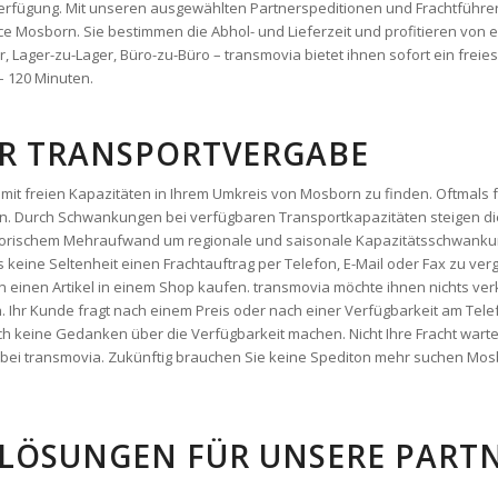
– 120 Minuten.
DER TRANSPORTVERGABE
mit freien Kapazitäten in Ihrem Umkreis von Mosborn zu finden. Oftmals f
. Durch Schwankungen bei verfügbaren Transportkapazitäten steigen die
satorischem Mehraufwand um regionale und saisonale Kapazitätsschwanku
es keine Seltenheit einen Frachtauftrag per Telefon, E-Mail oder Fax zu verg
 einen Artikel in einem Shop kaufen. transmovia möchte ihnen nichts ver
n. Ihr Kunde fragt nach einem Preis oder nach einer Verfügbarkeit am Tel
h keine Gedanken über die Verfügbarkeit machen. Nicht Ihre Fracht warte
ekt bei transmovia. Zukünftig brauchen Sie keine Spediton mehr suchen M
LÖSUNGEN FÜR UNSERE PARTNE
arelösungen für sie. transmovia bietet ihnen bereits genau das, was sie b
wahren Sie sich Ihre Liquidität und Flexibilität und nutzen sie kostenlos