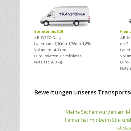
Sprinter bis 3,5t
Kleint
z.B. IVECO Daily
z.B. M
Laderaum: 4,30m x 1,78m x 1,85m
mit P
Volumen: 14,00 m³
Lader
Euro-Paletten: 6 Stellplätze
Volum
Nutzlast: 950 kg
Euro-P
Nutzla
Bewertungen unseres Transports
Meine Sachen wurden am Mon
Zuverlässig und sc
Fahrer hat mir beim Ein- und
ist da