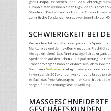
zeitkritische Sendungen europaweit innerhalb von 60 
SCHWIERIGKEIT BEI 
Versendern fällt es oft schwer, passende Speditionen 
Marktpreise und dem großen Angebot an Frachtführern
Absage erhalten?! Das führt unweigerlich zu organi
Speditionen auf den Schritt zur Digitalisierung. So ist 
Transportvergabe kann so einfach sein, als würde man
Sie unsere
Software
beliebig oft einsetzen und nutze
in weniger als 20 Sekunden Auskunft und brauchen sic
einfach das freie Fahrzeug zu Ihrer Kurierfracht dir
sorgen für eine reibungslose Abwicklung.
MASSGESCHNEIDERTE 
ESCHÄFTSKUNDEN
Wir entwickeln nicht erst tolle und kostspielige Softw
ihre technischen Voraussetzungen entwickelt wurde. Be