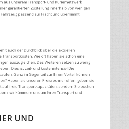
ehlt auch der Durchblick über die aktuellen
 Transportkosten. Wie oft haben sie schon eine
ngen auszugleichen. Des Weiteren setzen zu wenig
eben. Dies ist zeit- und kostenintensiv! Die
kaufen. Ganz im Gegenteil zur Ihrem Vorteil können
efon? Haben sie unseren Preisrechner offen, geben sie
t auf freie Transportkapazitäten, sondern Sie buchen
osborn ,wir kümmern uns um Ihren Transport und
R UND G
enötigen: eine kostenlose Websoftware die speziell für
 unseren
Preisrechner
für Transporte mit Online-