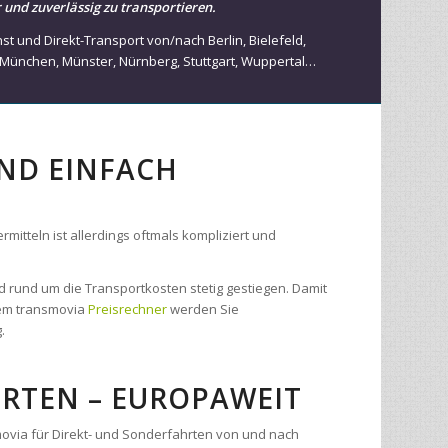
München
,
Münster
,
Nürnberg
,
Stuttgart
,
Wuppertal
…
UND EINFACH
itteln ist allerdings oftmals kompliziert und
d rund um die Transportkosten stetig gestiegen. Damit
 dem transmovia
Preisrechner
werden Sie
.
RTEN – EUROPAWEIT
movia für Direkt- und Sonderfahrten von und nach
rn aus unserem Transport- und Kuriernetzwerk
einer garantierten Zustellung innerhalb von wenigen
es Fahrzeug passend zur Fracht und übernimmt