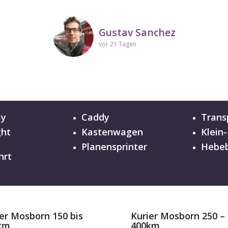
Kerstin
vor 10 Tagen
Gustav Sanchez
vor 21 Tagen
ay
Caddy
Trans
ght
Kastenwagen
Klein
n
Planensprinter
Hebeb
hrt
er Mosborn 150 bis
Kurier Mosborn 250 –
km
400km
,79 EUR / km
ab 0,65 EUR / km
 Preisrechner
zum Preisrechner