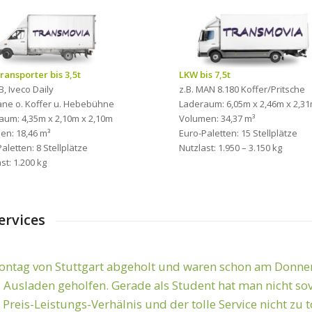
ransporter bis 3,5t
LKW bis 7,5t
B, Iveco Daily
z.B. MAN 8.180 Koffer/Pritsche
lane o. Koffer u. Hebebühne
Laderaum: 6,05m x 2,46m x 2,3
aum: 4,35m x 2,10m x 2,10m
Volumen: 34,37 m³
en: 18,46 m³
Euro-Paletten: 15 Stellplätze
aletten: 8 Stellplätze
Nutzlast: 1.950 – 3.150 kg
st: 1.200 kg
ervices
tag von Stuttgart abgeholt und waren schon am Donners
hnell! Sehr zufriden mit den Leistungen! Danke für die g
 Ausladen geholfen. Gerade als Student hat man nicht sov
s Preis-Leistungs-Verhälnis und der tolle Service nicht zu 