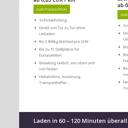
Sofortabholung
So
Direkt von Tür zu Tür ohne
Di
Umladen
Um
Bis 2.800kg Nutzlast pro LKW
Bi
Bis zu 15 Stellplätze für
Bi
Europaletten
Eu
Beladung seitlich, von oben und
Be
von hinten
vo
Hebebühne, Avisierung,
He
Transporthelfer…
Tr
Laden in 60 – 120 Minuten überall
Unser hauseigenes Transportnetzwerk Mosborn steht so
transmovia bietet nicht nur fristgerechte Transit- un