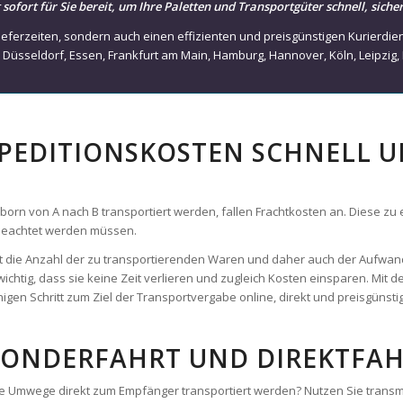
,
Düsseldorf
,
Essen
,
Frankfurt am Main
,
Hamburg
,
Hannover
,
Köln
,
Leipzig
,
SPEDITIONSKOSTEN SCHNELL 
 von A nach B transportiert werden, fallen Frachtkosten an. Diese zu erm
 beachtet werden müssen.
 ist die Anzahl der zu transportierenden Waren und daher auch der Aufwan
wichtig, dass sie keine Zeit verlieren und zugleich Kosten einsparen. Mit
gen Schritt zum Ziel der Transportvergabe online, direkt und preisgünstig
SONDERFAHRT UND DIREKTFAH
hne Umwege direkt zum Empfänger transportiert werden? Nutzen Sie trans
Verfügung. Mit unseren ausgewählten Partnerspeditionen und Frachtführe
e Mosborn. Sie bestimmen die Abhol- und Lieferzeit und profitieren von 
, Lager-zu-Lager, Büro-zu-Büro – transmovia bietet ihnen sofort ein frei