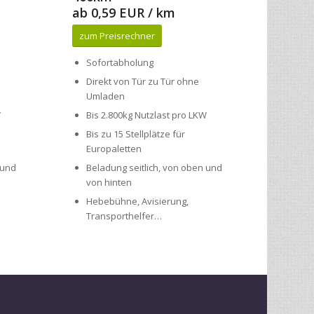
Sofortabholung
Direkt von Tür zu Tür ohne
Umladen
W
Bis 2.800kg Nutzlast pro LKW
Bis zu 15 Stellplätze für
Europaletten
 und
Beladung seitlich, von oben und
von hinten
Hebebühne, Avisierung,
Transporthelfer…
 und zuverlässig zu transportieren.
enst und Direkt-Transport von/nach
Berlin
,
Bielefeld
,