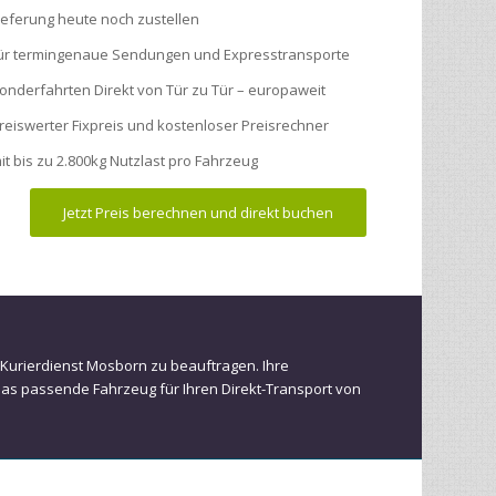
ieferung heute noch zustellen
ür termingenaue Sendungen und Expresstransporte
onderfahrten Direkt von Tür zu Tür – europaweit
reiswerter Fixpreis und kostenloser Preisrechner
it bis zu 2.800kg Nutzlast pro Fahrzeug
Jetzt Preis berechnen und direkt buchen
n Kurierdienst Mosborn zu beauftragen. Ihre
das passende Fahrzeug für Ihren Direkt-Transport von