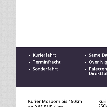
Kurierfahrt
Same D
Terminfracht
Over Ni
Sonderfahrt
Palette
Direktfa
Kurier Mosborn bis 150km
Kuri
250
ab 0,85 EUR / km
ab 0
zum Preisrechner
zum