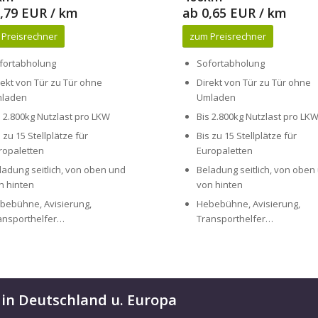
fortabholung
Sofortabholung
rekt von Tür zu Tür ohne
Direkt von Tür zu Tür ohne
laden
Umladen
s 2.800kg Nutzlast pro LKW
Bis 2.800kg Nutzlast pro LK
s zu 15 Stellplätze für
Bis zu 15 Stellplätze für
ropaletten
Europaletten
ladung seitlich, von oben und
Beladung seitlich, von oben
n hinten
von hinten
bebühne, Avisierung,
Hebebühne, Avisierung,
ansporthelfer…
Transporthelfer…
 in Deutschland u. Europa
fort für Sie bereit, um Ihre Paletten und Transportgüter schnell, sicher
d Lieferzeiten, sondern auch einen effizienten und preisgünstigen Kurierdi