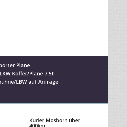
porter Plane
-LKW Koffer/Plane 7,5t
ühne/LBW auf Anfrage
Kurier Mosborn über
400km
ab 0,59 EUR / km
zum Preisrechner