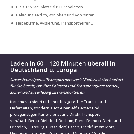
Bis zu 15 Stellplätze für Europaletten
Beladung seitlich, von oben und von hinten
Hebebühne, Avisierung, Transporthelfer…
Laden in 60 – 120 Minuten überall in
Deutschland u. Europa
Unser hauseigenes Transportnetzwerk Niederast steht sofort
für Sie bereit, um Ihre Paletten und Transportgüter schnell,
sicher und zuverlässig zu transportieren.
transmovia bietet nicht nur fristgerechte Transit- und
Lieferzeiten, sondern auch einen effizienten und
preisgünstigen Kurierdienst und Direkt-Transport
von/nach
Berlin
,
Bielefeld
,
Bochum
,
Bonn
,
Bremen
,
Dortmund
,
Dresden
,
Duisburg
,
Düsseldorf
,
Essen
,
Frankfurt am Main
,
Hamburg
,
Hannover
,
Köln
,
Leipzig
,
München
,
Münster
,