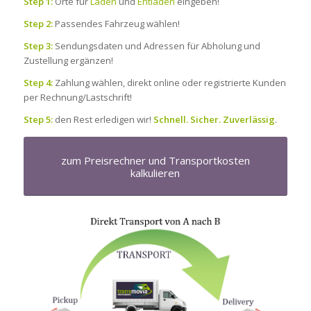
Step 1:
Orte für
Laden
und
Entladen
eingeben!
Step 2:
Passendes Fahrzeug wählen!
Step 3:
Sendungsdaten und Adressen für Abholung und
Zustellung ergänzen!
Step 4:
Zahlung wählen, direkt online oder registrierte Kunden
per Rechnung/Lastschrift!
Step 5:
den Rest erledigen wir!
Schnell. Sicher. Zuverlässig
.
zum Preisrechner und Transportkosten
kalkulieren