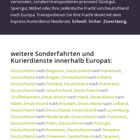
versenden, sondern transportieren preiswert Stückgut,
Sperrgut, Möbel oder Ihre zeitkritische Fracht von Deutschland
nach Europa. Transportieren Sie ihre Fracht direkt mit dem
Express Kurierdienst Niederast.
Schnell. Sicher. Zuverlässig.
weitere Sonderfahrten und
Kurierdienste innerhalb Europas:
Deutschland
nach
Bulgarien
,
Deutschland
nach
Dänemark
,
Deutschland
nach
Belgien
,
Deutschland
nach
Estland
,
Deutschland
nach
Finnland
,
Deutschland
nach
Frankreich
,
Deutschland
nach
Griechenland
,
Deutschland
nach
Großbritannien
,
Deutschland
nach
Irland
,
Deutschland
nach
Italien
,
Deutschland
nach
Kroatien
,
Deutschland
nach
Lettland
,
Deutschland
nach
Deutschland
,
Deutschland
nach
Luxemburg
,
Deutschland
nach
Niederlande
,
Deutschland
nach
Österreich
,
Deutschland
nach
Polen
,
Deutschland
nach
Portugal
,
Deutschland
nach
Rumänien
,
Deutschland
nach
Slowakei
,
Deutschland
nach
Slowenien
,
Deutschland
nach
Spanien
,