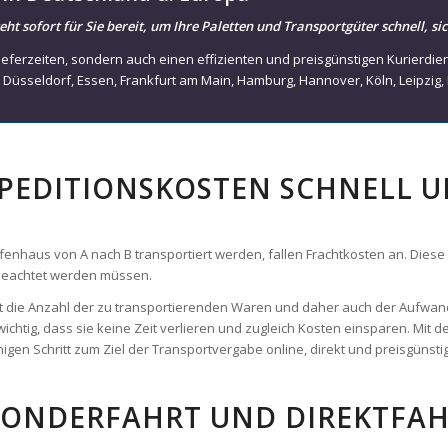
d Lieferzeiten, sondern auch einen effizienten und preisgünstigen Kurierdi
,
Düsseldorf
,
Essen
,
Frankfurt am Main
,
Hamburg
,
Hannover
,
Köln
,
Leipzig
,
SPEDITIONSKOSTEN SCHNELL 
haus von A nach B transportiert werden, fallen Frachtkosten an. Diese zu
 beachtet werden müssen.
 ist die Anzahl der zu transportierenden Waren und daher auch der Aufwan
wichtig, dass sie keine Zeit verlieren und zugleich Kosten einsparen. Mit
gen Schritt zum Ziel der Transportvergabe online, direkt und preisgünstig
SONDERFAHRT UND DIREKTFAH
hne Umwege direkt zum Empfänger transportiert werden? Nutzen Sie trans
Verfügung. Mit unseren ausgewählten Partnerspeditionen und Frachtführe
e Pfaffenhaus. Sie bestimmen die Abhol- und Lieferzeit und profitieren v