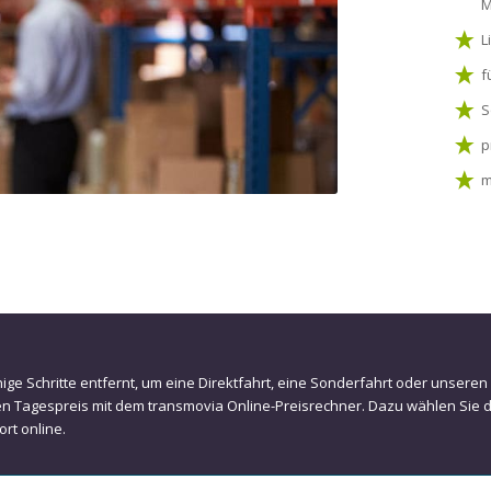
M
L
f
S
p
m
nige Schritte entfernt, um eine Direktfahrt, eine Sonderfahrt oder unsere
en Tagespreis mit dem transmovia Online-Preisrechner. Dazu wählen Sie 
rt online.