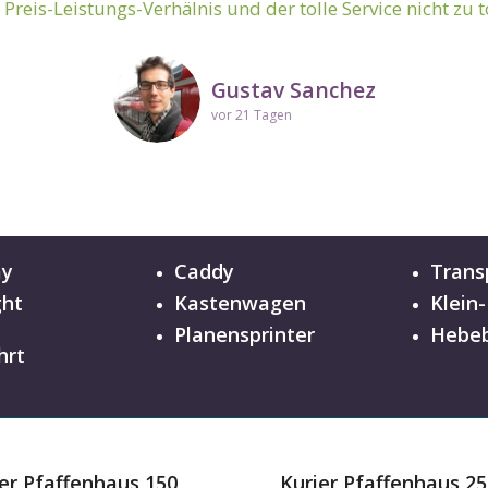
s Preis-Leistungs-Verhälnis und der tolle Service nicht zu 
Kerstin
vor 10 Tagen
Gustav Sanchez
vor 21 Tagen
ay
Caddy
Trans
ght
Kastenwagen
Klein
n
Planensprinter
Hebeb
hrt
er Pfaffenhaus 150
Kurier Pfaffenhaus 25
 250km
400km
,79 EUR / km
ab 0,65 EUR / km