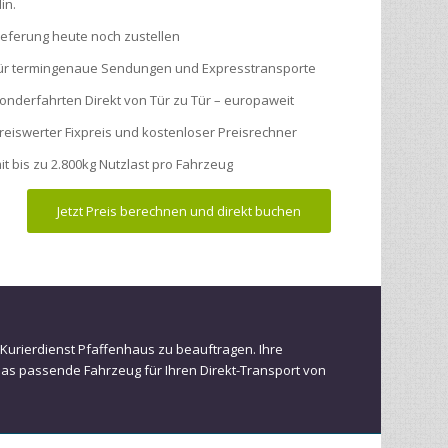
in.
ieferung heute noch zustellen
ür termingenaue Sendungen und Expresstransporte
onderfahrten Direkt von Tür zu Tür – europaweit
reiswerter Fixpreis und kostenloser Preisrechner
it bis zu 2.800kg Nutzlast pro Fahrzeug
Jetzt Preis berechnen und direkt buchen
n Kurierdienst Pfaffenhaus zu beauftragen. Ihre
das passende Fahrzeug für Ihren Direkt-Transport von