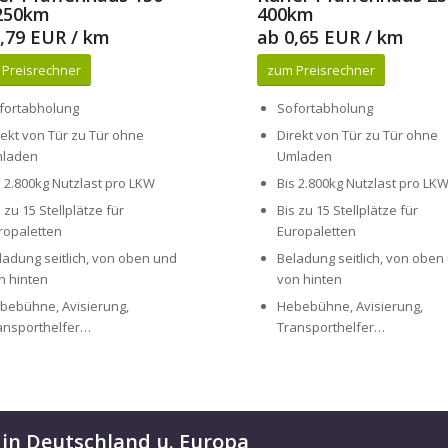
 Preisrechner
zum Preisrechner
fortabholung
Sofortabholung
rekt von Tür zu Tür ohne
Direkt von Tür zu Tür ohne
laden
Umladen
s 2.800kg Nutzlast pro LKW
Bis 2.800kg Nutzlast pro LK
s zu 15 Stellplätze für
Bis zu 15 Stellplätze für
ropaletten
Europaletten
ladung seitlich, von oben und
Beladung seitlich, von oben
n hinten
von hinten
bebühne, Avisierung,
Hebebühne, Avisierung,
ansporthelfer…
Transporthelfer…
 in Deutschland u. Europa
 sofort für Sie bereit, um Ihre Paletten und Transportgüter schnell, sic