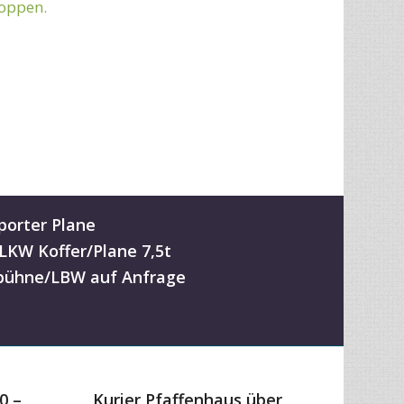
toppen.
porter Plane
-LKW Koffer/Plane 7,5t
ühne/LBW auf Anfrage
0 –
Kurier Pfaffenhaus über
400km
ab 0,59 EUR / km