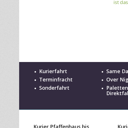
ist da
Kurierfahrt
Same D
Terminfracht
Over Ni
Sonderfahrt
Palette
Direktfa
Kurier Pfaffenhaus bis
Kuri
150km
bis
ab 0,85 EUR / km
ab 0