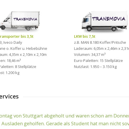
ransporter bis 3,5t
LKW bis 7,5t
B, Iveco Daily
z.B. MAN 8.180 Koffer/Pritsche
lane o. Koffer u. Hebebühne
Laderaum: 6,05m x 2,46m x 2,3
aum: 4,35m x 2,10m x 2,10m
Volumen: 34,37 m³
en: 18,46 m³
Euro-Paletten: 15 Stellplätze
aletten: 8 Stellplätze
Nutzlast: 1.950 – 3.150 kg
st: 1.200 kg
ervices
tag von Stuttgart abgeholt und waren schon am Donners
hnell! Sehr zufriden mit den Leistungen! Danke für die g
 Ausladen geholfen. Gerade als Student hat man nicht sov