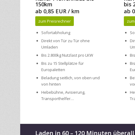
zum Preisrechner
zum
Sofortabholung
So
Direkt von Tür zu Tür ohne
Di
Umladen
Um
Bis 2.800kg Nutzlast pro LKW
Bi
Bis zu 15 Stellplätze für
Bi
Europaletten
Eu
Beladung seitlich, von oben und
Be
von hinten
vo
Hebebühne, Avisierung,
He
Transporthelfer…
Tr
Laden in 60 – 120 Minuten überall
Unser hauseigenes Transportnetzwerk Pfaffenhaus steht