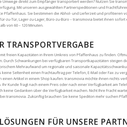
r-zu-Tür, Lager-zu-Lager, Büro-zu-Büro – transmovia bietet ihnen sofort 
alb von 60 – 120 Minuten.
DER TRANSPORTVERGABE
mit freien Kapazitäten in Ihrem Umkreis von Pfaffenhaus zu finden. Oftmal
. Durch Schwankungen bei verfügbaren Transportkapazitäten steigen die
satorischem Mehraufwand um regionale und saisonale Kapazitätsschwanku
es keine Seltenheit einen Frachtauftrag per Telefon, E-Mail oder Fax zu verg
 einen Artikel in einem Shop kaufen. transmovia möchte ihnen nichts ver
n. Ihr Kunde fragt nach einem Preis oder nach einer Verfügbarkeit am Tel
h keine Gedanken über die Verfügbarkeit machen. Nicht Ihre Fracht warte
ekt bei transmovia. Zukünftig brauchen Sie keine Spediton mehr suchen Pf
LÖSUNGEN FÜR UNSERE PARTNE
arelösungen für sie. transmovia bietet ihnen bereits genau das, was sie b