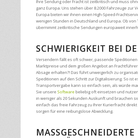
wenigen Stunden in Deutschland und Europa. Ob von Tü
übernimmt zeitkritische Sendungen europaweit innerh
SCHWIERIGKEIT BEI 
Versendern fällt es oft schwer, passende Speditionen 
Marktpreise und dem großen Angebot an Frachtführern
Absage erhalten?! Das führt unweigerlich zu organi
Speditionen auf den Schritt zur Digitalisierung. So ist 
Transportvergabe kann so einfach sein, als würde man
Sie unsere
Software
beliebig oft einsetzen und nutze
in weniger als 20 Sekunden Auskunft und brauchen sic
einfach das freie Fahrzeug zu Ihrer Kurierfracht dir
sorgen für eine reibungslose Abwicklung.
MASSGESCHNEIDERTE 
ESCHÄFTSKUNDEN
Wir entwickeln nicht erst tolle und kostspielige Softw