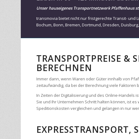
transmovia bietet nicht nur fristgerechte Transit- un
Bochum
,
Bonn
,
Bremen
,
Dortmund
,
Dresden
,
Duisburg
TRANSPORTPREISE & 
BERECHNEN
Immer dann, wenn Waren oder Güter innhalb von Pfaffen
zeitaufwändig, da bei der Berechnung viele Faktoren
In Zeiten der Digitalisierung und des Online-Handels
Sie und Ihr Unternehmen Schritt halten können, ist es 
Speditionskosten vergleichen und gelangen in nur weni
EXPRESSTRANSPORT, 
Ihre Sendung oder Fracht ist zeitkritisch und muss o
ganz Europa. Uns stehen über 8.2000 Fahrzeuge zur 
Europa bieten wir ihnen einen High-Speed-Frachtservic