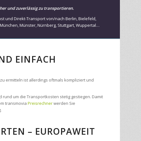
enst und Direkt-Transport von/nach
Berlin
,
Bielefeld
,
München
,
Münster
,
Nürnberg
,
Stuttgart
,
Wuppertal
…
UND EINFACH
 ermitteln ist allerdings oftmals kompliziert und
d rund um die Transportkosten stetig gestiegen. Damit
 dem transmovia
Preisrechner
werden Sie
.
RTEN – EUROPAWEIT
movia für Direkt- und Sonderfahrten von und nach
rn aus unserem Transport- und Kuriernetzwerk
on einer garantierten Zustellung innerhalb von