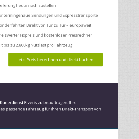
ieferung heute noch zustellen
ür termingenaue Sendungen und Expresstransporte
onderfahrten Direkt von Tür zu Tür – europaweit
reiswerter Fixpreis und kostenloser Preisrechner
it bis zu 2.800kg Nutzlast pro Fahrzeug
Jetzt Preis berechnen und direkt buchen
Kurierdienst Riveris zu beauftragen. Ihre
das passende Fahrzeug für Ihren Direkt-Transport von