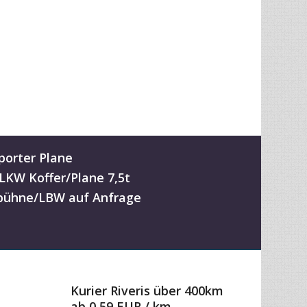
porter Plane
-LKW Koffer/Plane 7,5t
ühne/LBW auf Anfrage
Kurier Riveris über 400km
ab 0,59 EUR / km
zum Preisrechner