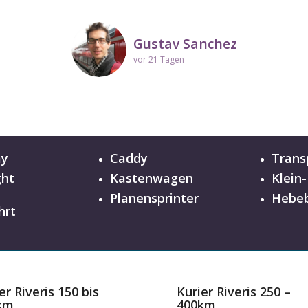
Kerstin
vor 10 Tagen
Gustav Sanchez
vor 21 Tagen
ay
Caddy
Trans
ght
Kastenwagen
Klein
n
Planensprinter
Hebeb
hrt
er Riveris 150 bis
Kurier Riveris 250 –
km
400km
,79 EUR / km
ab 0,65 EUR / km
 Preisrechner
zum Preisrechner