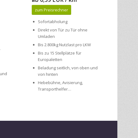
Sofortabholung
Direkt von Tür zu Tür ohne
Umladen
Bis 2.800kg Nutzlast pro LKW
W
Bis zu 15 Stellplätze für
Europaletten
Beladung seitlich, von oben und
 und
von hinten
Hebebühne, Avisierung,
Transporthelfer…
nd zuverlässig zu transportieren.
enst und Direkt-Transport von/nach
Berlin
,
Bielefeld
,