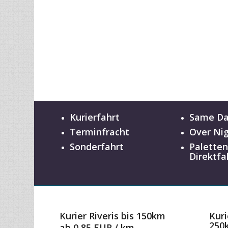
Kurierfahrt
Same D
Terminfracht
Over Ni
Sonderfahrt
Palette
Direktfa
Kurier Riveris bis 150km
Kuri
250
ab 0,85 EUR / km
ab 0
zum Preisrechner
zum