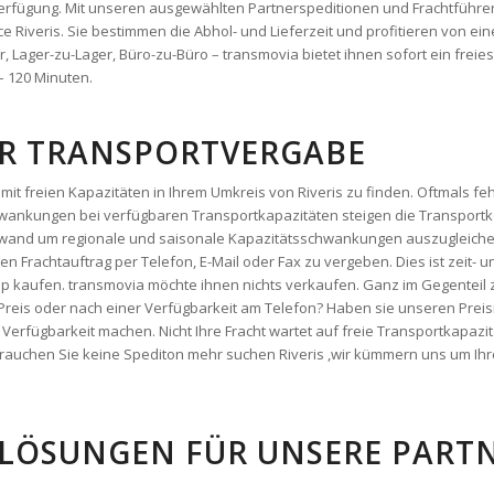
– 120 Minuten.
DER TRANSPORTVERGABE
it freien Kapazitäten in Ihrem Umkreis von Riveris zu finden. Oftmals feh
ankungen bei verfügbaren Transportkapazitäten steigen die Transportko
fwand um regionale und saisonale Kapazitätsschwankungen auszugleiche
 einen Frachtauftrag per Telefon, E-Mail oder Fax zu vergeben. Dies ist zeit
hop kaufen. transmovia möchte ihnen nichts verkaufen. Ganz im Gegenteil 
 Preis oder nach einer Verfügbarkeit am Telefon? Haben sie unseren Preis
erfügbarkeit machen. Nicht Ihre Fracht wartet auf freie Transportkapazi
g brauchen Sie keine Spediton mehr suchen Riveris ,wir kümmern uns um Ih
LÖSUNGEN FÜR UNSERE PARTNE
arelösungen für sie. transmovia bietet ihnen bereits genau das, was sie b
wahren Sie sich Ihre Liquidität und Flexibilität und nutzen sie kostenlos