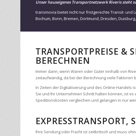
Bochum
,
Bonn
,
Bremen
,
Dortmund
,
Dresden
,
Duisburg
TRANSPORTPREISE & 
BERECHNEN
Immer dann, wenn Waren oder Güter innhalb von Riveris 
zeitaufwändig, da bei der Berechnung viele Faktoren
In Zeiten der Digitalisierung und des Online-Handels
Sie und Ihr Unternehmen Schritt halten können, ist es 
Speditionskosten vergleichen und gelangen in nur weni
EXPRESSTRANSPORT, 
Ihre Sendung oder Fracht ist zeitkritisch und muss o
ganz Europa. Uns stehen über 8.2000 Fahrzeuge zur 
Europa bieten wir ihnen einen High-Speed-Frachtservic
Stunden in Deutschland und Europa. Ob von Tür-zu-Tür