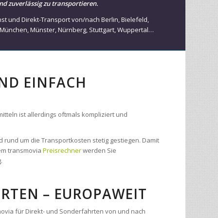
München
,
Münster
,
Nürnberg
,
Stuttgart
,
Wuppertal
…
UND EINFACH
teln ist allerdings oftmals kompliziert und
d rund um die Transportkosten stetig gestiegen. Damit
 dem transmovia
Preisrechner
werden Sie
.
RTEN – EUROPAWEIT
movia für Direkt- und Sonderfahrten von und nach
rn aus unserem Transport- und Kuriernetzwerk
ner garantierten Zustellung innerhalb von wenigen
es Fahrzeug passend zur Fracht und übernimmt