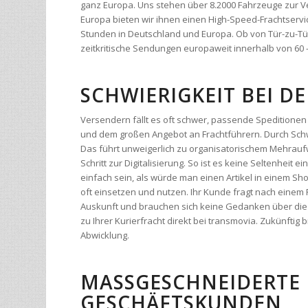
zeitkritische Sendungen europaweit innerhalb von 60 
SCHWIERIGKEIT BEI 
Versendern fällt es oft schwer, passende Speditionen m
und dem großen Angebot an Frachtführern. Durch Schw
Das führt unweigerlich zu organisatorischem Mehrau
Schritt zur Digitalisierung. So ist es keine Seltenheit
einfach sein, als würde man einen Artikel in einem S
oft einsetzen und nutzen. Ihr Kunde fragt nach einem
Auskunft und brauchen sich keine Gedanken über die V
zu Ihrer Kurierfracht direkt bei transmovia. Zukünfti
Abwicklung.
MASSGESCHNEIDERTE 
ESCHÄFTSKUNDEN
Wir entwickeln nicht erst tolle und kostspielige Softw
ihre technischen Voraussetzungen entwickelt wurde. Be