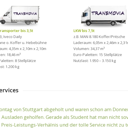
ransporter bis 3,5t
LKW bis 7,5t
B, Iveco Daily
z.B. MAN 8.180 Koffer/Pritsche
lane o. Koffer u. Hebebühne
Laderaum: 6,05m x 2,46m x 2,3
aum: 4,35m x 2,10m x 2,10m
Volumen: 34,37 m³
en: 18,46 m³
Euro-Paletten: 15 Stellplätze
aletten: 8 Stellplätze
Nutzlast: 1.950 – 3.150 kg
st: 1.200 kg
ervices
tag von Stuttgart abgeholt und waren schon am Donners
hnell! Sehr zufriden mit den Leistungen! Danke für die g
 Ausladen geholfen. Gerade als Student hat man nicht sov
s Preis-Leistungs-Verhälnis und der tolle Service nicht zu 