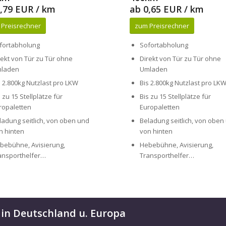
fortabholung
Sofortabholung
rekt von Tür zu Tür ohne
Direkt von Tür zu Tür ohne
laden
Umladen
s 2.800kg Nutzlast pro LKW
Bis 2.800kg Nutzlast pro LK
s zu 15 Stellplätze für
Bis zu 15 Stellplätze für
ropaletten
Europaletten
ladung seitlich, von oben und
Beladung seitlich, von oben
n hinten
von hinten
bebühne, Avisierung,
Hebebühne, Avisierung,
ansporthelfer…
Transporthelfer…
 in Deutschland u. Europa
ort für Sie bereit, um Ihre Paletten und Transportgüter schnell, sicher u
d Lieferzeiten, sondern auch einen effizienten und preisgünstigen Kurierdi