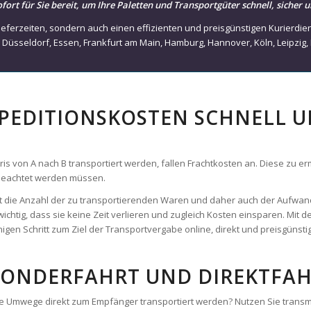
,
Düsseldorf
,
Essen
,
Frankfurt am Main
,
Hamburg
,
Hannover
,
Köln
,
Leipzig
,
SPEDITIONSKOSTEN SCHNELL 
von A nach B transportiert werden, fallen Frachtkosten an. Diese zu ermit
 beachtet werden müssen.
 ist die Anzahl der zu transportierenden Waren und daher auch der Aufwan
wichtig, dass sie keine Zeit verlieren und zugleich Kosten einsparen. Mit
gen Schritt zum Ziel der Transportvergabe online, direkt und preisgünstig
SONDERFAHRT UND DIREKTFAH
hne Umwege direkt zum Empfänger transportiert werden? Nutzen Sie trans
Verfügung. Mit unseren ausgewählten Partnerspeditionen und Frachtführe
e Riveris. Sie bestimmen die Abhol- und Lieferzeit und profitieren von ei
, Lager-zu-Lager, Büro-zu-Büro – transmovia bietet ihnen sofort ein frei