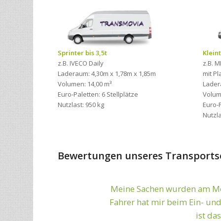
Sprinter bis 3,5t
Kleint
z.B. IVECO Daily
z.B. M
Laderaum: 4,30m x 1,78m x 1,85m
mit P
Volumen: 14,00 m³
Lader
Euro-Paletten: 6 Stellplätze
Volum
Nutzlast: 950 kg
Euro-P
Nutzla
Bewertungen unseres Transports
Meine Sachen wurden am Mon
Zuverlässig und sc
Fahrer hat mir beim Ein- und
ist da