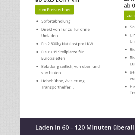
Sofortabholung
So
Direkt von Tür zu Tür ohne
Di
Umladen
Um
Bis 2.800kg Nutzlast pro LKW
Bi
Bis zu 15 Stellplätze für
Bi
Europaletten
Eu
Beladung seitlich, von oben und
Be
von hinten
vo
Hebebühne, Avisierung,
He
Transporthelfer…
Tr
Laden in 60 – 120 Minuten überall
Unser hauseigenes Transportnetzwerk Riveris steht sof
transmovia bietet nicht nur fristgerechte Transit- un