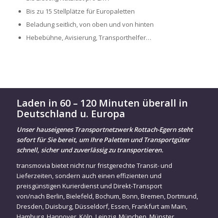
Bis zu 15 Stellplätze für Europaletten
Beladung seitlich, von oben und von hinten
Hebebühne, Avisierung, Transporthelfer…
Laden in 60 – 120 Minuten überall in
Deutschland u. Europa
Unser hauseigenes Transportnetzwerk Rottach-Egern steht
sofort für Sie bereit, um Ihre Paletten und Transportgüter
schnell, sicher und zuverlässig zu transportieren.
transmovia bietet nicht nur fristgerechte Transit- und
Lieferzeiten, sondern auch einen effizienten und
preisgünstigen Kurierdienst und Direkt-Transport
von/nach
Berlin
,
Bielefeld
,
Bochum
,
Bonn
,
Bremen
,
Dortmund
,
Dresden
,
Duisburg
,
Düsseldorf
,
Essen
,
Frankfurt am Main
,
Hamburg
,
Hannover
,
Köln
,
Leipzig
,
München
,
Münster
,