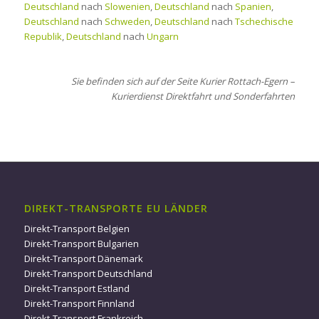
Deutschland
nach
Slowenien
,
Deutschland
nach
Spanien
,
Deutschland
nach
Schweden
,
Deutschland
nach
Tschechische
Republik
,
Deutschland
nach
Ungarn
Sie befinden sich auf der Seite Kurier Rottach-Egern –
Kurierdienst Direktfahrt und Sonderfahrten
DIREKT-TRANSPORTE EU LÄNDER
Direkt-Transport Belgien
Direkt-Transport Bulgarien
Direkt-Transport Dänemark
Direkt-Transport Deutschland
Direkt-Transport Estland
Direkt-Transport Finnland
Direkt-Transport Frankreich