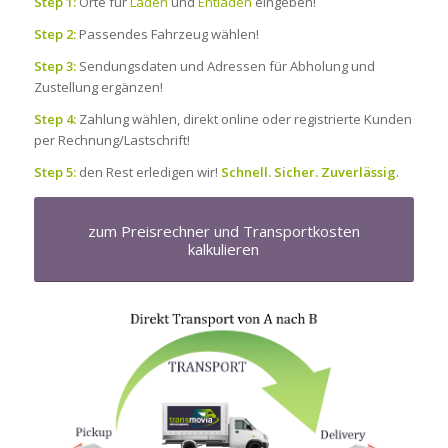
Step 1:
Orte für
Laden
und
Entladen
eingeben!
Step 2:
Passendes Fahrzeug wählen!
Step 3:
Sendungsdaten und Adressen für Abholung und
Zustellung ergänzen!
Step 4:
Zahlung wählen, direkt online oder registrierte Kunden
per Rechnung/Lastschrift!
Step 5:
den Rest erledigen wir!
Schnell. Sicher. Zuverlässig
.
zum Preisrechner und Transportkosten
kalkulieren