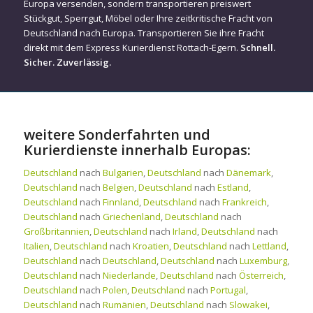
Europa versenden, sondern transportieren preiswert
Stückgut, Sperrgut, Möbel oder Ihre zeitkritische Fracht von
Deutschland nach Europa. Transportieren Sie ihre Fracht
direkt mit dem Express Kurierdienst Rottach-Egern.
Schnell.
Sicher. Zuverlässig.
weitere Sonderfahrten und
Kurierdienste innerhalb Europas:
Deutschland
nach
Bulgarien
,
Deutschland
nach
Dänemark
,
Deutschland
nach
Belgien
,
Deutschland
nach
Estland
,
Deutschland
nach
Finnland
,
Deutschland
nach
Frankreich
,
Deutschland
nach
Griechenland
,
Deutschland
nach
Großbritannien
,
Deutschland
nach
Irland
,
Deutschland
nach
Italien
,
Deutschland
nach
Kroatien
,
Deutschland
nach
Lettland
,
Deutschland
nach
Deutschland
,
Deutschland
nach
Luxemburg
,
Deutschland
nach
Niederlande
,
Deutschland
nach
Österreich
,
Deutschland
nach
Polen
,
Deutschland
nach
Portugal
,
Deutschland
nach
Rumänien
,
Deutschland
nach
Slowakei
,