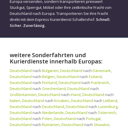
Europa versenden, sondern transportieren preiswert
Stückgut, Sperrgut, Möbel oder Ihre zeitkritische Fracht von
Deutschland nach Europa. Transportieren Sie ihre Fracht
direkt mit dem Express Kurierdienst Schallershof.
Schnell.
Sicher. Zuverlässig.
weitere Sonderfahrten und
Kurierdienste innerhalb Europas:
Deutschland
nach
Bulgarien
,
Deutschland
nach
Dänemark
,
Deutschland
nach
Belgien
,
Deutschland
nach
Estland
,
Deutschland
nach
Finnland
,
Deutschland
nach
Frankreich
,
Deutschland
nach
Griechenland
,
Deutschland
nach
Großbritannien
,
Deutschland
nach
Irland
,
Deutschland
nach
Italien
,
Deutschland
nach
Kroatien
,
Deutschland
nach
Lettland
,
Deutschland
nach
Deutschland
,
Deutschland
nach
Luxemburg
,
Deutschland
nach
Niederlande
,
Deutschland
nach
Österreich
,
Deutschland
nach
Polen
,
Deutschland
nach
Portugal
,
Deutschland
nach
Rumänien
,
Deutschland
nach
Slowakei
,