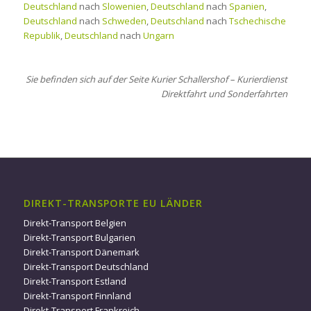
Deutschland
nach
Slowenien
,
Deutschland
nach
Spanien
,
Deutschland
nach
Schweden
,
Deutschland
nach
Tschechische
Republik
,
Deutschland
nach
Ungarn
Sie befinden sich auf der Seite Kurier Schallershof – Kurierdienst
Direktfahrt und Sonderfahrten
DIREKT-TRANSPORTE EU LÄNDER
Direkt-Transport Belgien
Direkt-Transport Bulgarien
Direkt-Transport Dänemark
Direkt-Transport Deutschland
Direkt-Transport Estland
Direkt-Transport Finnland
Direkt-Transport Frankreich