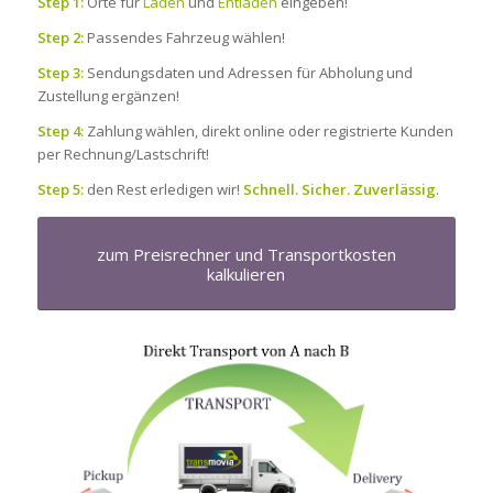
Step 1:
Orte für
Laden
und
Entladen
eingeben!
Step 2:
Passendes Fahrzeug wählen!
Step 3:
Sendungsdaten und Adressen für Abholung und
Zustellung ergänzen!
Step 4:
Zahlung wählen, direkt online oder registrierte Kunden
per Rechnung/Lastschrift!
Step 5:
den Rest erledigen wir!
Schnell. Sicher. Zuverlässig
.
zum Preisrechner und Transportkosten
kalkulieren