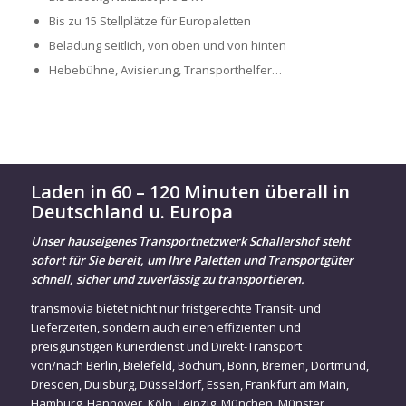
Bis zu 15 Stellplätze für Europaletten
Beladung seitlich, von oben und von hinten
Hebebühne, Avisierung, Transporthelfer…
Laden in 60 – 120 Minuten überall in
Deutschland u. Europa
Unser hauseigenes Transportnetzwerk Schallershof steht
sofort für Sie bereit, um Ihre Paletten und Transportgüter
schnell, sicher und zuverlässig zu transportieren.
transmovia bietet nicht nur fristgerechte Transit- und
Lieferzeiten, sondern auch einen effizienten und
preisgünstigen Kurierdienst und Direkt-Transport
von/nach
Berlin
,
Bielefeld
,
Bochum
,
Bonn
,
Bremen
,
Dortmund
,
Dresden
,
Duisburg
,
Düsseldorf
,
Essen
,
Frankfurt am Main
,
Hamburg
,
Hannover
,
Köln
,
Leipzig
,
München
,
Münster
,