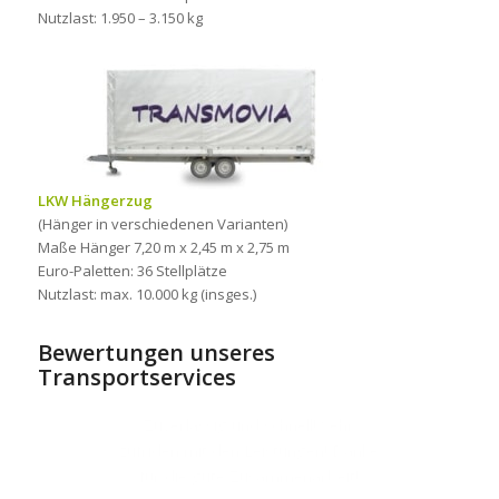
Nutzlast: 1.950 – 3.150 kg
LKW Hängerzug
(Hänger in verschiedenen Varianten)
Maße Hänger 7,20 m x 2,45 m x 2,75 m
Euro-Paletten: 36 Stellplätze
Nutzlast: max. 10.000 kg (insges.)
Bewertungen unseres
Transportservices
Der Umzug nach Frankreich verlief
Zuverlässig und schnell! Sehr
zufriden mit den Leistungen! Danke
reibunglos. Danke für die tolle
für die gute Zusammenarbeit!
Zusammenarbeit!