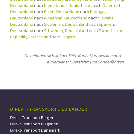
Deutschland
nach
Niederlande
,
Deutschland
nach
Österreich
,
Deutschland
nach
Polen
,
Deutschland
nach
Portugal
,
Deutschland
nach
Rumänien
,
Deutschland
nach
Slowakei
,
Deutschland
nach
Slowenien
,
Deutschland
nach
Spanien
,
Deutschland
nach
Schweden
,
Deutschland
nach
Tschechische
Republik
,
Deutschland
nach
Ungarn
Sie befinden sich auf der Seite Kurier Unterwolkersdorf –
Kurierdienst Direktfahrt und Sonderfahrten
DIREKT-TRANSPORTE EU LÄNDER
Direkt-Transport Belgien
Direkt-Transport Bulgarien
Direkt-Transport Dänemark