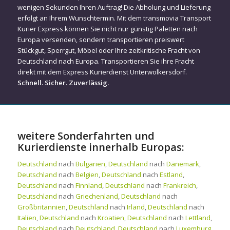
wenigen Sekunden Ihren Auftrag! Die Abholung und Lieferung
erfolgt an Ihrem Wunschtermin. Mit dem transmovia Transport
Kurier Express können Sie nicht nur günstig Paletten nach
Europa versenden, sondern transportieren preiswert
Stückgut, Sperrgut, Möbel oder Ihre zeitkritische Fracht von
Deutschland nach Europa. Transportieren Sie ihre Fracht
direkt mit dem Express Kurierdienst Unterwolkersdorf.
Schnell. Sicher. Zuverlässig.
weitere Sonderfahrten und
Kurierdienste innerhalb Europas:
Deutschland
nach
Bulgarien
,
Deutschland
nach
Dänemark
,
Deutschland
nach
Belgien
,
Deutschland
nach
Estland
,
Deutschland
nach
Finnland
,
Deutschland
nach
Frankreich
,
Deutschland
nach
Griechenland
,
Deutschland
nach
Großbritannien
,
Deutschland
nach
Irland
,
Deutschland
nach
Italien
,
Deutschland
nach
Kroatien
,
Deutschland
nach
Lettland
,
Deutschland
nach
Deutschland
,
Deutschland
nach
Luxemburg
,