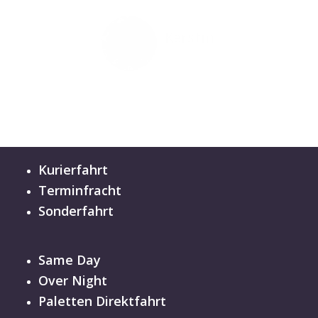
Kerstin
Robert
vor 10 Tagen
vor 14 Tagen
Kurierfahrt
Terminfracht
Sonderfahrt
Same Day
Over Night
Paletten Direktfahrt