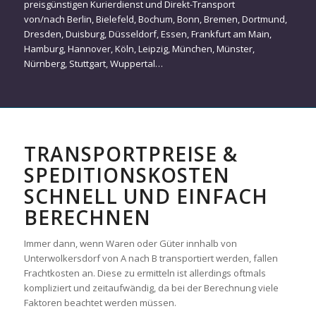
preisgünstigen Kurierdienst und Direkt-Transport
von/nach
Berlin
,
Bielefeld
,
Bochum
,
Bonn
,
Bremen
,
Dortmund
,
Dresden
,
Duisburg
,
Düsseldorf
,
Essen
,
Frankfurt am Main
,
Hamburg
,
Hannover
,
Köln
,
Leipzig
,
München
,
Münster
,
Nürnberg
,
Stuttgart
,
Wuppertal
…
TRANSPORTPREISE &
SPEDITIONSKOSTEN
SCHNELL UND EINFACH
BERECHNEN
Immer dann, wenn Waren oder Güter innhalb von
Unterwolkersdorf von A nach B transportiert werden, fallen
Frachtkosten an. Diese zu ermitteln ist allerdings oftmals
kompliziert und zeitaufwändig, da bei der Berechnung viele
Faktoren beachtet werden müssen.