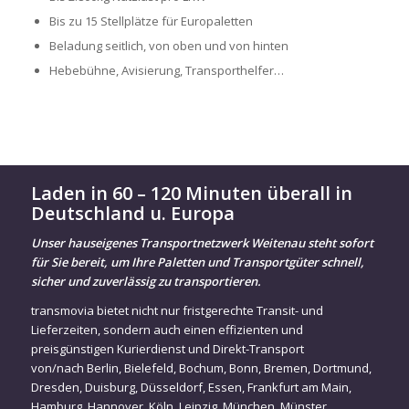
Bis zu 15 Stellplätze für Europaletten
Beladung seitlich, von oben und von hinten
Hebebühne, Avisierung, Transporthelfer…
Laden in 60 – 120 Minuten überall in
Deutschland u. Europa
Unser hauseigenes Transportnetzwerk Weitenau steht sofort
für Sie bereit, um Ihre Paletten und Transportgüter schnell,
sicher und zuverlässig zu transportieren.
transmovia bietet nicht nur fristgerechte Transit- und
Lieferzeiten, sondern auch einen effizienten und
preisgünstigen Kurierdienst und Direkt-Transport
von/nach
Berlin
,
Bielefeld
,
Bochum
,
Bonn
,
Bremen
,
Dortmund
,
Dresden
,
Duisburg
,
Düsseldorf
,
Essen
,
Frankfurt am Main
,
Hamburg
,
Hannover
,
Köln
,
Leipzig
,
München
,
Münster
,