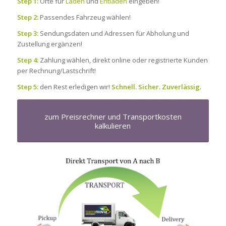
Step 1:
Orte für
Laden
und
Entladen
eingeben!
Step 2:
Passendes Fahrzeug wählen!
Step 3:
Sendungsdaten und Adressen für Abholung und
Zustellung ergänzen!
Step 4:
Zahlung wählen, direkt online oder registrierte Kunden
per Rechnung/Lastschrift!
Step 5:
den Rest erledigen wir!
Schnell. Sicher. Zuverlässig
.
zum Preisrechner und Transportkosten
kalkulieren